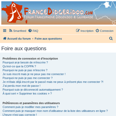
France Didgeridoo
Didgeridoo et Guimbarde sur France Didgeridoo - retrouvez la communauté.
Smartfeed
FAQ
Inscription
Connexion
R
Accueil du forum
Foire aux questions
e
Foire aux questions
c
h
Problèmes de connexion et d’inscription
Pourquoi ai-je besoin de m’inscrire ?
e
Qu’est-ce que la COPPA ?
r
Pourquoi ne puis-je pas m’inscrire ?
Je suis inscrit mais je ne peux pas me connecter !
c
Pourquoi ne puis-je pas me connecter ?
Je m’étais déjà inscrit par le passé mais ne peux à présent plus me connecter ?!
h
J’ai perdu mon mot de passe !
e
Pourquoi suis-je déconnecté automatiquement ?
À quoi sert « Supprimer les cookies » ?
r
Préférences et paramètres des utilisateurs
Comment puis-je modifier mes paramètres ?
Comment puis-je masquer mon nom d’utilisateur de la liste des utilisateurs en ligne ?
L’heure n’est pas correcte !