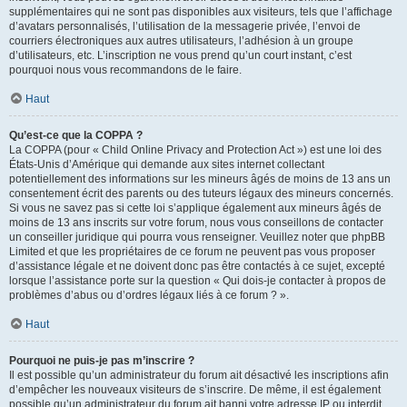
supplémentaires qui ne sont pas disponibles aux visiteurs, tels que l’affichage
d’avatars personnalisés, l’utilisation de la messagerie privée, l’envoi de
courriers électroniques aux autres utilisateurs, l’adhésion à un groupe
d’utilisateurs, etc. L’inscription ne vous prend qu’un court instant, c’est
pourquoi nous vous recommandons de le faire.
Haut
Qu’est-ce que la COPPA ?
La COPPA (pour « Child Online Privacy and Protection Act ») est une loi des
États-Unis d’Amérique qui demande aux sites internet collectant
potentiellement des informations sur les mineurs âgés de moins de 13 ans un
consentement écrit des parents ou des tuteurs légaux des mineurs concernés.
Si vous ne savez pas si cette loi s’applique également aux mineurs âgés de
moins de 13 ans inscrits sur votre forum, nous vous conseillons de contacter
un conseiller juridique qui pourra vous renseigner. Veuillez noter que phpBB
Limited et que les propriétaires de ce forum ne peuvent pas vous proposer
d’assistance légale et ne doivent donc pas être contactés à ce sujet, excepté
lorsque l’assistance porte sur la question « Qui dois-je contacter à propos de
problèmes d’abus ou d’ordres légaux liés à ce forum ? ».
Haut
Pourquoi ne puis-je pas m’inscrire ?
Il est possible qu’un administrateur du forum ait désactivé les inscriptions afin
d’empêcher les nouveaux visiteurs de s’inscrire. De même, il est également
possible qu’un administrateur du forum ait banni votre adresse IP ou interdit