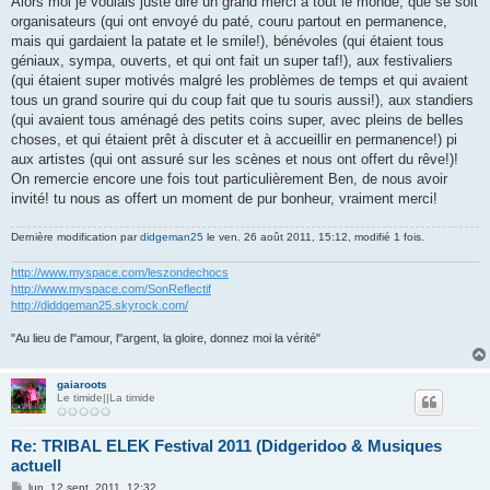
Alors moi je voulais juste dire un grand merci à tout le monde, que se soit
a
g
organisateurs (qui ont envoyé du paté, couru partout en permanence,
e
mais qui gardaient la patate et le smile!), bénévoles (qui étaient tous
géniaux, sympa, ouverts, et qui ont fait un super taf!), aux festivaliers
(qui étaient super motivés malgré les problèmes de temps et qui avaient
tous un grand sourire qui du coup fait que tu souris aussi!), aux standiers
(qui avaient tous aménagé des petits coins super, avec pleins de belles
choses, et qui étaient prêt à discuter et à accueillir en permanence!) pi
aux artistes (qui ont assuré sur les scènes et nous ont offert du rêve!)!
On remercie encore une fois tout particulièrement Ben, de nous avoir
invité! tu nous as offert un moment de pur bonheur, vraiment merci!
Dernière modification par
didgeman25
le ven. 26 août 2011, 15:12, modifié 1 fois.
http://www.myspace.com/leszondechocs
http://www.myspace.com/SonReflectif
http://diddgeman25.skyrock.com/
"Au lieu de l''amour, l''argent, la gloire, donnez moi la vérité"
gaiaroots
Le timide||La timide
Re: TRIBAL ELEK Festival 2011 (Didgeridoo & Musiques
actuell
M
lun. 12 sept. 2011, 12:32