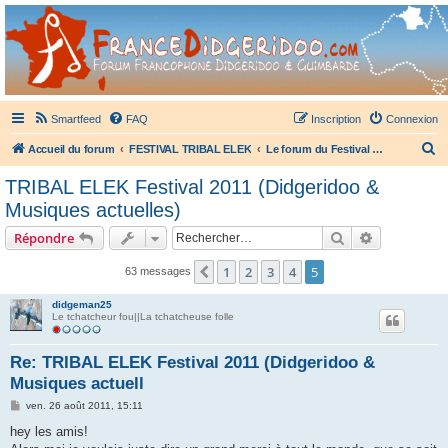
France Didgeridoo
Didgeridoo et Guimbarde sur France Didgeridoo - retrouvez la communauté.
Smartfeed
FAQ
Inscription
Connexion
R
Accueil du forum
FESTIVAL TRIBAL ELEK
Le forum du Festival Tribal Elek
e
TRIBAL ELEK Festival 2011 (Didgeridoo &
c
Musiques actuelles)
h
Rechercher
Recherche 
Répondre
e
r
1
2
3
4
5
Précédent
63 messages
c
didgeman25
h
Le tchatcheur fou||La tchatcheuse folle
e
Re: TRIBAL ELEK Festival 2011 (Didgeridoo &
r
Musiques actuell
M
ven. 26 août 2011, 15:11
e
s
hey les amis!
s