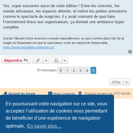
e
s
Yes, super souvenirs aussi de cette édition ! Entre les concerts, les
s
stands artisanaux, les espaces détente, et même les petites animations
a
g
comme le spectacle de magicien, il y avait vraiment de quoi faire.
e
Franchement bravo aux organisateurs, ça donnait une ambiance hyper
complète.
Garder l’illusion d’une branche creusée naturellement, un peu comme dans l’art de la
magie où l’important est que le spectateur croie au naturel de l’impossible.
https://www.mentaliste-magicien.ch/
Répondre
1
2
3
4
5
Précédent
63 messages
Aller
Accueil du forum
Nous contacter
Fuseau horaire sur
UTC+02:00
En poursuivant votre navigation sur ce site, vous
acceptez l’utilisation de cookies vous permettant
de bénéficier d’une expérience de navigation
optimale.
En savoir plus…
Développé par
phpBB
® Forum Software © phpBB Limited
Traduction française officielle
©
Qiaeru