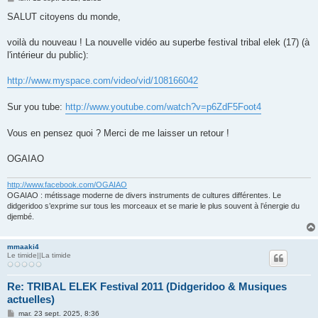
e
s
SALUT citoyens du monde,
s
a
g
voilà du nouveau ! La nouvelle vidéo au superbe festival tribal elek (17) (à
e
l'intérieur du public):
http://www.myspace.com/video/vid/108166042
Sur you tube:
http://www.youtube.com/watch?v=p6ZdF5Foot4
Vous en pensez quoi ? Merci de me laisser un retour !
OGAIAO
http://www.facebook.com/OGAIAO
OGAIAO : métissage moderne de divers instruments de cultures différentes. Le
didgeridoo s’exprime sur tous les morceaux et se marie le plus souvent à l’énergie du
djembé.
mmaaki4
Le timide||La timide
Re: TRIBAL ELEK Festival 2011 (Didgeridoo & Musiques
actuelles)
M
mar. 23 sept. 2025, 8:36