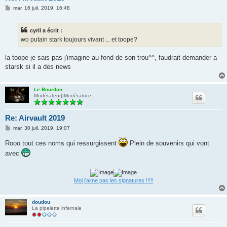
M
mar. 16 juil. 2019, 16:48
e
s
s
cyril a écrit :
a
g
wo putain stark toujours vivant ... et toope?
e
la toope je sais pas j'imagine au fond de son trou^^, faudrait demander a
starsk si il a des news
Le Bourdon
Modérateur||Modératrice
Re: Airvault 2019
M
mar. 30 juil. 2019, 19:07
e
s
Rooo tout ces noms qui ressurgissent
Plein de souvenirs qui vont
s
a
avec
g
e
Moi j'aime pas les signatures !!!!!
doudou
La pipelette infernale