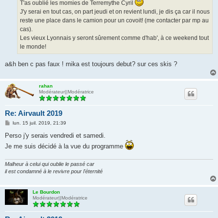
g
T'as oublié les momies de Terremythe Cyril
e
J'y serai en tout cas, on part jeudi et on revient lundi, je dis ça car il nous
reste une place dans le camion pour un covoit! (me contacter par mp au
cas).
Les vieux Lyonnais y seront sûrement comme d'hab', à ce weekend tout
le monde!
a&h ben c pas faux ! mika est toujours debut? sur ces skis ?
rahan
Modérateur||Modératrice
Re: Airvault 2019
M
lun. 15 juil. 2019, 21:39
e
s
Perso j'y serais vendredi et samedi.
s
Je me suis décidé à la vue du programme
a
g
e
Malheur à celui qui oublie le passé car
il est condamné à le revivre pour l'éternité
Le Bourdon
Modérateur||Modératrice