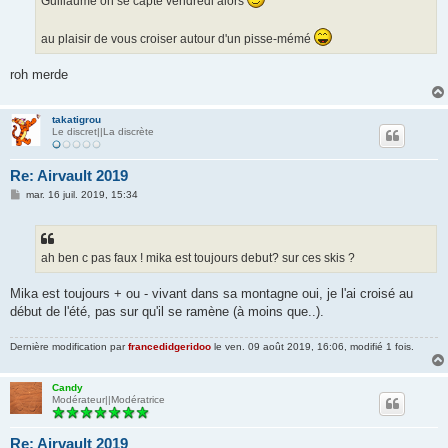
Guillaume on se capte vendredi alors
au plaisir de vous croiser autour d'un pisse-mémé
roh merde
takatigrou
Le discret||La discrète
Re: Airvault 2019
M
mar. 16 juil. 2019, 15:34
e
s
s
a
g
ah ben c pas faux ! mika est toujours debut? sur ces skis ?
e
Mika est toujours + ou - vivant dans sa montagne oui, je l'ai croisé au
début de l'été, pas sur qu'il se ramène (à moins que..).
Dernière modification par
francedidgeridoo
le ven. 09 août 2019, 16:06, modifié 1 fois.
Candy
Modérateur||Modératrice
Re: Airvault 2019