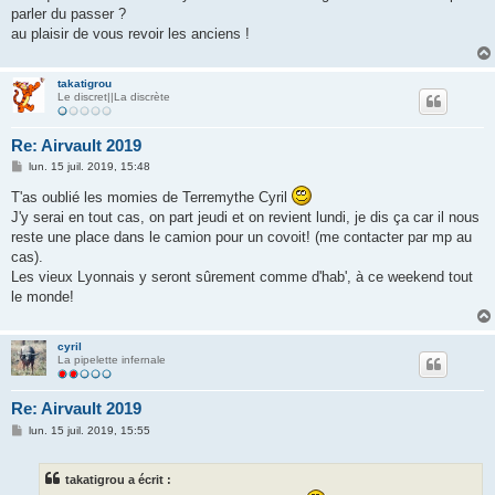
parler du passer ?
au plaisir de vous revoir les anciens !
takatigrou
Le discret||La discrète
Re: Airvault 2019
M
lun. 15 juil. 2019, 15:48
e
s
T'as oublié les momies de Terremythe Cyril
s
J'y serai en tout cas, on part jeudi et on revient lundi, je dis ça car il nous
a
g
reste une place dans le camion pour un covoit! (me contacter par mp au
e
cas).
Les vieux Lyonnais y seront sûrement comme d'hab', à ce weekend tout
le monde!
cyril
La pipelette infernale
Re: Airvault 2019
M
lun. 15 juil. 2019, 15:55
e
s
s
takatigrou a écrit :
a