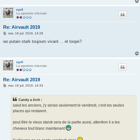
cyril
La pipelette infernale
Re: Airvault 2019
M
mar. 16 juil. 2019, 14:28
e
s
wo putain stark toujours vivant ... et toope?
s
a
g
e
cyril
La pipelette infernale
Re: Airvault 2019
M
mar. 16 juil. 2019, 14:33
e
s
s
Candy a écrit :
a
g
salut les anciens, j'y serais seulement le vendredi, c'est les seules
e
places qui restaient.
peut être le vieux starsk sera de la partie aussi, attention il a les
cheveux tout blanc maintenant