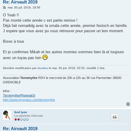
Re: Airvault 2019
M
mar. 30 juil. 2019, 19:56
e
s
O Yeah !!
s
Pas monté cette année c est partie remise !
a
g
Déjà fait nomadidg avec la smala cette année, premier festoch en famille.
e
J espere que vous avez pu vous retrouver pour passer un bon moment.
Bises à tous
Et je confirmes Mikah et les autres momies sommes bien là et toujours
avec un tuyau pas loin
Dernière modification par
doudou
le mar. 30 juil. 2019, 20:52, modifié 1 fois.
Association
Terremythe
RDV le mercredi de 20h a 22h au 36 rue Parmentier 38000
GRENOBLE
infos :
Terremythe@hotmail.fr
http://www.myspace.com/terremythe
fred lyon
La pipelette infernale
Re: Airvault 2019