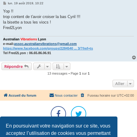
M
lun. 19 août 2019, 10:22
e
s
Yop !!
s
trop content de t'avoir croiser la bas Cyril !!!
a
g
la bisette a tous les viocs !
e
Fred2Lyon
Australian
Vibrations
Lyon
e-mail:
assoc.australianvibrations@gmail.com
https://www.facebook.com/groups/2284540 ... 3/?fref=ts
Tel Fred2Lyon : 06.65.86.06.91
Répondre
13 messages • Page
1
sur
1
Aller
Accueil du forum
Nous contacter
Fuseau horaire sur
UTC+02:00
En poursuivant votre navigation sur ce site, vous
Développé par
phpBB
® Forum Software © phpBB Limited
acceptez l’utilisation de cookies vous permettant
Traduction française officielle
©
Qiaeru