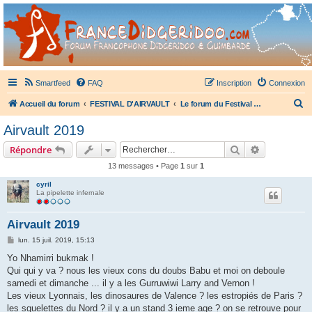
France Didgeridoo
Didgeridoo et Guimbarde sur France Didgeridoo - retrouvez la communauté.
Smartfeed
FAQ
Inscription
Connexion
R
Accueil du forum
FESTIVAL D'AIRVAULT
Le forum du Festival d'Airvault
e
Airvault 2019
c
Rechercher
Recherche 
Répondre
h
13 messages • Page
1
sur
1
e
cyril
r
La pipelette infernale
c
h
Airvault 2019
e
M
lun. 15 juil. 2019, 15:13
e
r
s
Yo Nhamirri bukmak !
s
Qui qui y va ? nous les vieux cons du doubs Babu et moi on deboule
a
g
samedi et dimanche ... il y a les Gurruwiwi Larry and Vernon !
e
Les vieux Lyonnais, les dinosaures de Valence ? les estropiés de Paris ?
les squelettes du Nord ? il y a un stand 3 ieme age ? on se retrouve pour