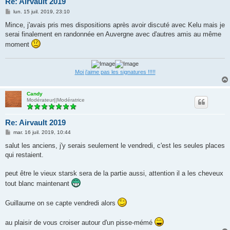
Re: Airvault 2019
M
lun. 15 juil. 2019, 23:10
e
s
Mince, j'avais pris mes dispositions après avoir discuté avec Kelu mais je
s
serai finalement en randonnée en Auvergne avec d'autres amis au même
a
g
moment
e
Moi j'aime pas les signatures !!!!!
Candy
Modérateur||Modératrice
Re: Airvault 2019
M
mar. 16 juil. 2019, 10:44
e
s
salut les anciens, j'y serais seulement le vendredi, c'est les seules places
s
qui restaient.
a
g
e
peut être le vieux starsk sera de la partie aussi, attention il a les cheveux
tout blanc maintenant
Guillaume on se capte vendredi alors
au plaisir de vous croiser autour d'un pisse-mémé