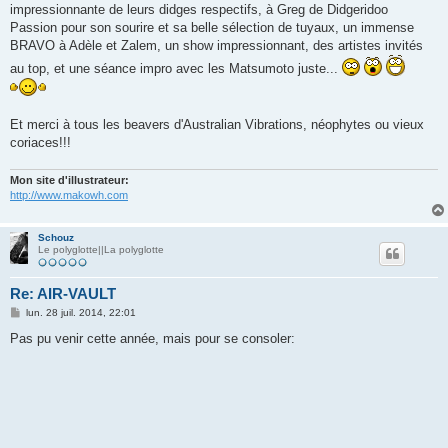
impressionnante de leurs didges respectifs, à Greg de Didgeridoo
Passion pour son sourire et sa belle sélection de tuyaux, un immense
BRAVO à Adèle et Zalem, un show impressionnant, des artistes invités
au top, et une séance impro avec les Matsumoto juste...
Et merci à tous les beavers d'Australian Vibrations, néophytes ou vieux
coriaces!!!
Mon site d'illustrateur:
http://www.makowh.com
Schouz
Le polyglotte||La polyglotte
Re: AIR-VAULT
M
lun. 28 juil. 2014, 22:01
e
s
Pas pu venir cette année, mais pour se consoler:
s
a
g
e