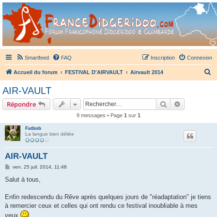
France Didgeridoo
Didgeridoo et Guimbarde sur France Didgeridoo - retrouvez la communauté.
Smartfeed
FAQ
Inscription
Connexion
R
Accueil du forum
FESTIVAL D'AIRVAULT
Airvault 2014
e
AIR-VAULT
c
Rechercher
Recherche 
Répondre
h
9 messages • Page
1
sur
1
e
Fatbob
r
La langue bien déliée
c
h
AIR-VAULT
e
M
ven. 25 juil. 2014, 11:48
e
r
s
Salut à tous,
s
a
g
Enfin redescendu du Rêve après quelques jours de "réadaptation" je tiens
e
à remercier ceux et celles qui ont rendu ce festival inoubliable à mes
yeux