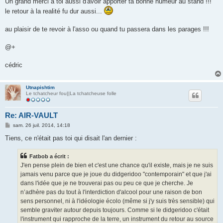
Un grand merci à toi aussi d'avoir apporter ta bonne humeur au stand !!!
s
le retour à la realité fu dur aussi...
a
g
e
au plaisir de te revoir à l'asso ou quand tu passera dans les parages !!!
@+
cédric
Utnapishtim
Le tchatcheur fou||La tchatcheuse folle
Re: AIR-VAULT
M
sam. 26 juil. 2014, 14:18
e
s
Tiens, ce n'était pas toi qui disait l'an dernier :
s
a
g
Fatbob a écrit :
e
J'en pense plein de bien et c'est une chance qu'il existe, mais je ne suis
jamais venu parce que je joue du didgeridoo "contemporain" et que j'ai
dans l'idée que je ne trouverai pas ou peu ce que je cherche. Je
n’adhère pas du tout à l'interdiction d'alcool pour une raison de bon
sens personnel, ni à l'idéologie écolo (même si j'y suis très sensible) qui
semble graviter autour depuis toujours. Comme si le didgeridoo c'était
l'instrument qui rapproche de la terre, un instrument du retour au source