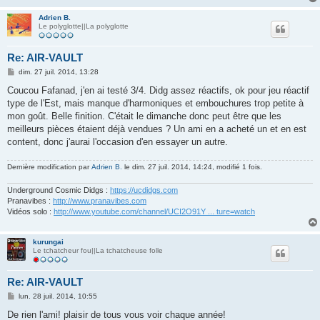
Adrien B.
Le polyglotte||La polyglotte
Re: AIR-VAULT
M
dim. 27 juil. 2014, 13:28
e
s
Coucou Fafanad, j'en ai testé 3/4. Didg assez réactifs, ok pour jeu réactif
s
type de l'Est, mais manque d'harmoniques et embouchures trop petite à
a
g
mon goût. Belle finition. C'était le dimanche donc peut être que les
e
meilleurs pièces étaient déjà vendues ? Un ami en a acheté un et en est
content, donc j'aurai l'occasion d'en essayer un autre.
Dernière modification par
Adrien B.
le dim. 27 juil. 2014, 14:24, modifié 1 fois.
Underground Cosmic Didgs :
https://ucdidgs.com
Pranavibes :
http://www.pranavibes.com
Vidéos solo :
http://www.youtube.com/channel/UCI2O91Y ... ture=watch
kurungai
Le tchatcheur fou||La tchatcheuse folle
Re: AIR-VAULT
M
lun. 28 juil. 2014, 10:55
e
s
De rien l'ami! plaisir de tous vous voir chaque année!