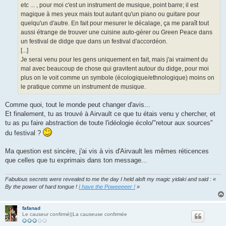
etc ... , pour moi c'est un instrument de musique, point barre; il est
magique à mes yeux mais tout autant qu'un piano ou guitare pour
quelqu'un d'autre. En fait pour mesurer le décalage, ça me paraît tout
aussi étrange de trouver une cuisine auto-gérer ou Green Peace dans
un festival de didge que dans un festival d'accordéon.
[...]
Je serai venu pour les gens uniquement en fait, mais j'ai vraiment du
mal avec beaucoup de chose qui gravitent autour du didge, pour moi
plus on le voit comme un symbole (écologique/ethnologique) moins on
le pratique comme un instrument de musique.
Comme quoi, tout le monde peut changer d'avis...
Et finalement, tu as trouvé à Airvault ce que tu étais venu y chercher, et
tu as pu faire abstraction de toute l'idéologie écolo/"retour aux sources"
du festival ?
Ma question est sincère, j'ai vis à vis d'Airvault les mêmes réticences
que celles que tu exprimais dans ton message...
Fabulous secrets were revealed to me the day I held aloft my magic yidaki and said : «
By the power of hard tongue !
I have the Poweeeeer !
»
fafanad
Le causeur confirmé||La causeuse confirmée