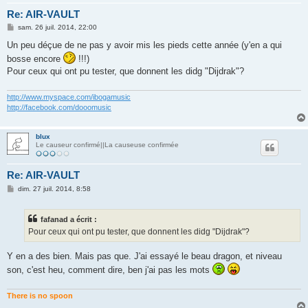
Re: AIR-VAULT
M
sam. 26 juil. 2014, 22:00
e
s
Un peu déçue de ne pas y avoir mis les pieds cette année (y'en a qui
s
bosse encore
!!!)
a
g
Pour ceux qui ont pu tester, que donnent les didg "Dijdrak"?
e
http://www.myspace.com/ibogamusic
http://facebook.com/dooomusic
blux
Le causeur confirmé||La causeuse confirmée
Re: AIR-VAULT
M
dim. 27 juil. 2014, 8:58
e
s
s
fafanad a écrit :
a
g
Pour ceux qui ont pu tester, que donnent les didg "Dijdrak"?
e
Y en a des bien. Mais pas que. J'ai essayé le beau dragon, et niveau
son, c'est heu, comment dire, ben j'ai pas les mots
There is no spoon