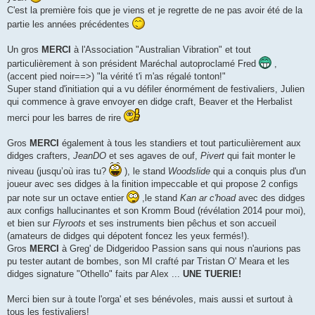
C'est la première fois que je viens et je regrette de ne pas avoir été de la
partie les années précédentes
Un gros
MERCI
à l'Association "Australian Vibration" et tout
particulièrement à son président Maréchal autoproclamé Fred
,
(accent pied noir==>) "la vérité t'i m'as régalé tonton!"
Super stand d'initiation qui a vu défiler énormément de festivaliers, Julien
qui commence à grave envoyer en didge craft, Beaver et the Herbalist
merci pour les barres de rire
Gros
MERCI
également à tous les standiers et tout particulièrement aux
didges crafters,
JeanDO
et ses agaves de ouf,
Pivert
qui fait monter le
niveau (jusqu’où iras tu?
), le stand
Woodslide
qui a conquis plus d'un
joueur avec ses didges à la finition impeccable et qui propose 2 configs
par note sur un octave entier
,le stand
Kan ar c'hoad
avec des didges
aux configs hallucinantes et son Kromm Boud (révélation 2014 pour moi),
et bien sur
Flyroots
et ses instruments bien pêchus et son accueil
(amateurs de didges qui dépotent foncez les yeux fermés!).
Gros
MERCI
à Greg' de Didgeridoo Passion sans qui nous n'aurions pas
pu tester autant de bombes, son MI crafté par Tristan O' Meara et les
didges signature "Othello" faits par Alex ...
UNE TUERIE!
Merci bien sur à toute l'orga' et ses bénévoles, mais aussi et surtout à
tous les festivaliers!