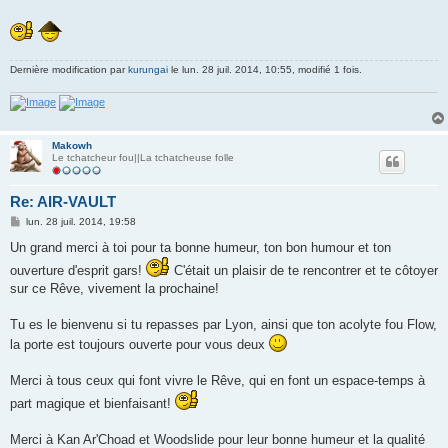
s
a
g
e
Dernière modification par
kurungai
le lun. 28 juil. 2014, 10:55, modifié 1 fois.
Makowh
Le tchatcheur fou||La tchatcheuse folle
Re: AIR-VAULT
M
lun. 28 juil. 2014, 19:58
e
s
Un grand merci à toi pour ta bonne humeur, ton bon humour et ton
s
ouverture d'esprit gars!
a
C'était un plaisir de te rencontrer et te côtoyer
g
sur ce Rêve, vivement la prochaine!
e
Tu es le bienvenu si tu repasses par Lyon, ainsi que ton acolyte fou Flow,
la porte est toujours ouverte pour vous deux
Merci à tous ceux qui font vivre le Rêve, qui en font un espace-temps à
part magique et bienfaisant!
Merci à Kan Ar'Choad et Woodslide pour leur bonne humeur et la qualité