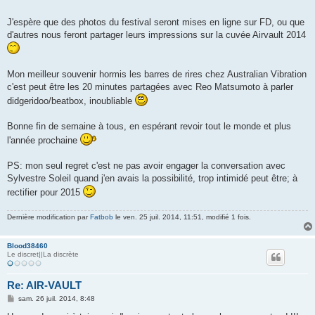
J'espère que des photos du festival seront mises en ligne sur FD, ou que
d'autres nous feront partager leurs impressions sur la cuvée Airvault 2014
Mon meilleur souvenir hormis les barres de rires chez Australian Vibration
c'est peut être les 20 minutes partagées avec Reo Matsumoto à parler
didgeridoo/beatbox, inoubliable
Bonne fin de semaine à tous, en espérant revoir tout le monde et plus
l'année prochaine
PS: mon seul regret c'est ne pas avoir engager la conversation avec
Sylvestre Soleil quand j'en avais la possibilité, trop intimidé peut être; à
rectifier pour 2015
Dernière modification par
Fatbob
le ven. 25 juil. 2014, 11:51, modifié 1 fois.
Blood38460
Le discret||La discrète
Re: AIR-VAULT
M
sam. 26 juil. 2014, 8:48
e
s