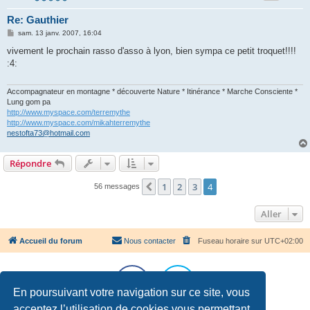
Re: Gauthier
M
sam. 13 janv. 2007, 16:04
e
s
vivement le prochain rasso d'asso à lyon, bien sympa ce petit troquet!!!!
s
:4:
a
g
e
Accompagnateur en montagne * découverte Nature * Itinérance * Marche Consciente *
Lung gom pa
http://www.myspace.com/terremythe
http://www.myspace.com/mikahterremythe
nestofta73@hotmail.com
Répondre
1
2
3
4
Précédent
56 messages
Aller
Accueil du forum
Nous contacter
Fuseau horaire sur
UTC+02:00
En poursuivant votre navigation sur ce site, vous
acceptez l’utilisation de cookies vous permettant