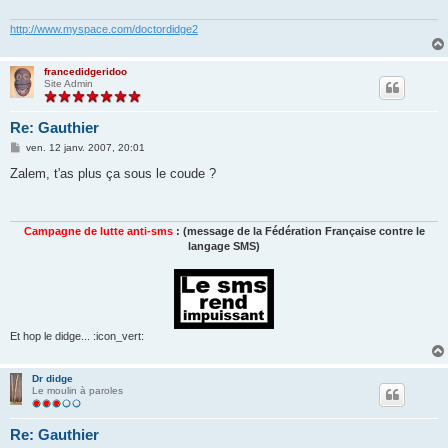
g
e
http://www.myspace.com/doctordidge2
francedidgeridoo
Site Admin
Re: Gauthier
M
ven. 12 janv. 2007, 20:01
e
s
Zalem, t'as plus ça sous le coude ?
s
a
g
e
Campagne de lutte anti-sms
: (message de la Fédération Française contre le
langage SMS)
Et hop le didge... :icon_vert:
Dr didge
Le moulin à paroles
Re: Gauthier