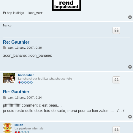
Et hop le didge... :icon_vert:
franco
Re: Gauthier
M
sam. 13 janv. 2007, 0:36
e
s
:icon_banane: :icon_banane:
s
a
g
e
borisdidier
Le tchatcheur fou||La tchatcheuse folle
Re: Gauthier
M
sam. 13 janv. 2007, 6:24
e
s
pfffffffffffff comment c est beau....
s
je suis reste colle deux fois de suite, merci pour ce lien zalem.... :7: :7:
a
g
e
Mikah
La pipelette infernale