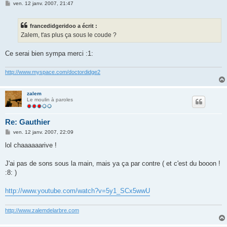
M
ven. 12 janv. 2007, 21:47
e
s
s
francedidgeridoo a écrit :
a
g
Zalem, t'as plus ça sous le coude ?
e
Ce serai bien sympa merci :1:
http://www.myspace.com/doctordidge2
zalem
Le moulin à paroles
Re: Gauthier
M
ven. 12 janv. 2007, 22:09
e
s
lol chaaaaaarive !
s
a
g
J'ai pas de sons sous la main, mais ya ça par contre ( et c'est du booon !
e
:8: )
http://www.youtube.com/watch?v=5y1_SCx5wwU
http://www.zalemdelarbre.com