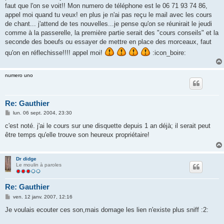
faut que l'on se voit!! Mon numero de téléphone est le 06 71 93 74 86,
appel moi quand tu veux! en plus je n'ai pas reçu le mail avec les cours
de chant... j'attend de tes nouvelles...je pense qu'on se réunirait le jeudi
comme à la passerelle, la première partie serait des "cours conseils" et la
seconde des boeufs ou essayer de mettre en place des morceaux, faut
qu'on en réflechisse!!!! appel moi!
:icon_boire:
numero uno
Re: Gauthier
M
lun. 06 sept. 2004, 23:30
e
s
c'est noté. j'ai le cours sur une disquette depuis 1 an déjà; il serait peut
s
être temps qu'elle trouve son heureux propriétaire!
a
g
e
Dr didge
Le moulin à paroles
Re: Gauthier
M
ven. 12 janv. 2007, 12:16
e
s
Je voulais ecouter ces son,mais domage les lien n'existe plus sniff :2:
s
a