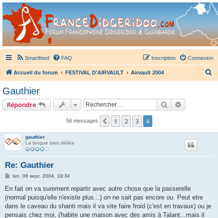
France Didgeridoo
Didgeridoo et Guimbarde sur France Didgeridoo - retrouvez la communauté.
Smartfeed
FAQ
Inscription
Connexion
R
Accueil du forum
FESTIVAL D'AIRVAULT
Airvault 2004
e
Gauthier
c
Rechercher
Recherche 
Répondre
h
e
1
2
3
4
Précédent
56 messages
r
gauthier
c
La langue bien déliée
h
Re: Gauthier
e
M
lun. 06 sept. 2004, 19:34
r
e
s
En fait on va surement repartir avec autre chose que la passerelle
s
(normal puisqu'elle n'existe plus...) on ne sait pas encore ou. Peut etre
a
g
dans le caveau du shanti mais il va vite faire froid (c'est en travaux) ou je
e
pensais chez moi, j'habite une maison avec des amis à Talant...mais il