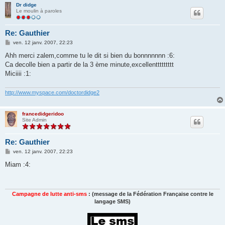
Dr didge
Le moulin à paroles
Re: Gauthier
M
ven. 12 janv. 2007, 22:23
e
s
Ahh merci zalem,comme tu le dit si bien du bonnnnnnn :6:
s
Ca decolle bien a partir de la 3 ème minute,excellenttttttttt
a
g
Miciiii :1:
e
http://www.myspace.com/doctordidge2
francedidgeridoo
Site Admin
Re: Gauthier
M
ven. 12 janv. 2007, 22:23
e
s
Miam :4:
s
a
g
e
Campagne de lutte anti-sms
: (message de la Fédération Française contre le
langage SMS)