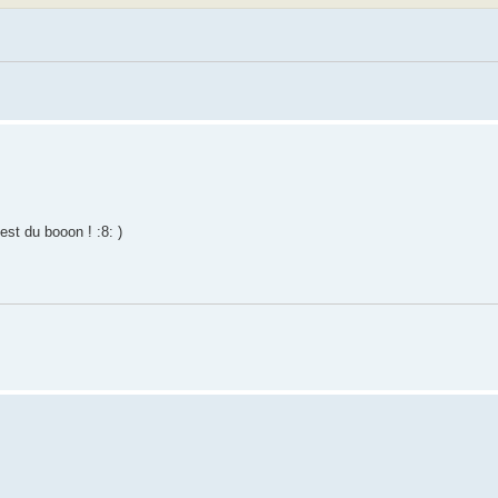
est du booon ! :8: )