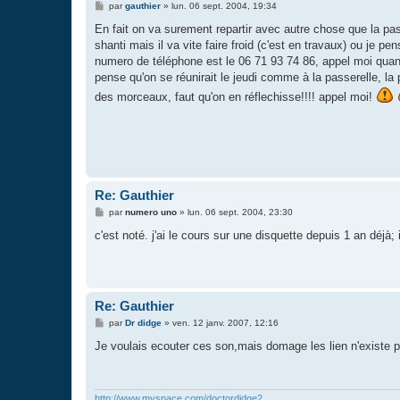
M
par
gauthier
»
lun. 06 sept. 2004, 19:34
e
s
En fait on va surement repartir avec autre chose que la pas
s
shanti mais il va vite faire froid (c'est en travaux) ou je p
a
g
numero de téléphone est le 06 71 93 74 86, appel moi quand 
e
pense qu'on se réunirait le jeudi comme à la passerelle, la
des morceaux, faut qu'on en réflechisse!!!! appel moi!
Re: Gauthier
M
par
numero uno
»
lun. 06 sept. 2004, 23:30
e
s
c'est noté. j'ai le cours sur une disquette depuis 1 an déjà; 
s
a
g
e
Re: Gauthier
M
par
Dr didge
»
ven. 12 janv. 2007, 12:16
e
s
Je voulais ecouter ces son,mais domage les lien n'existe pl
s
a
g
e
http://www.myspace.com/doctordidge2