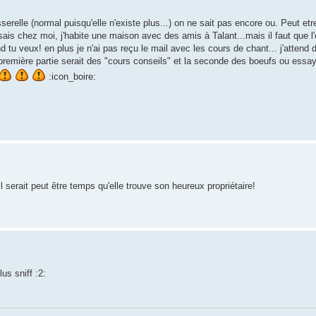
serelle (normal puisqu'elle n'existe plus...) on ne sait pas encore ou. Peut et
ensais chez moi, j'habite une maison avec des amis à Talant...mais il faut que l
tu veux! en plus je n'ai pas reçu le mail avec les cours de chant... j'attend d
 première partie serait des "cours conseils" et la seconde des boeufs ou essa
:icon_boire:
il serait peut être temps qu'elle trouve son heureux propriétaire!
us sniff :2: