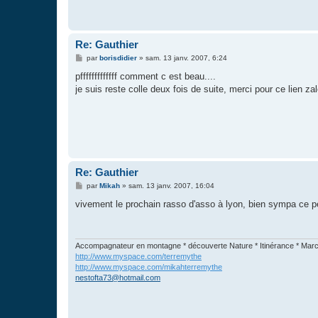
a
g
e
Re: Gauthier
M
par
borisdidier
»
sam. 13 janv. 2007, 6:24
e
s
pfffffffffffff comment c est beau....
s
je suis reste colle deux fois de suite, merci pour ce lien zal
a
g
e
Re: Gauthier
M
par
Mikah
»
sam. 13 janv. 2007, 16:04
e
s
vivement le prochain rasso d'asso à lyon, bien sympa ce peti
s
a
g
e
Accompagnateur en montagne * découverte Nature * Itinérance * Mar
http://www.myspace.com/terremythe
http://www.myspace.com/mikahterremythe
nestofta73@hotmail.com