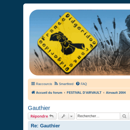
France Didgeridoo
Didgeridoo et Guimbarde sur France Didgeridoo - retrouvez la commun
Raccourcis
Smartfeed
FAQ
Accueil du forum
FESTIVAL D'AIRVAULT
Airvault 2004
Gauthier
R
Répondre
Re: Gauthier