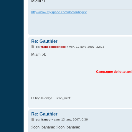
g
Miciiii :1:
e
http://www.myspace.com/doctordidge2
Re: Gauthier
M
par
francedidgeridoo
»
ven. 12 janv. 2007, 22:23
e
s
Miam :4:
s
a
g
e
Campagne de lutte ant
Et hop le didge... :icon_vert:
Re: Gauthier
M
par
franco
»
sam. 13 janv. 2007, 0:36
e
s
:icon_banane: :icon_banane:
s