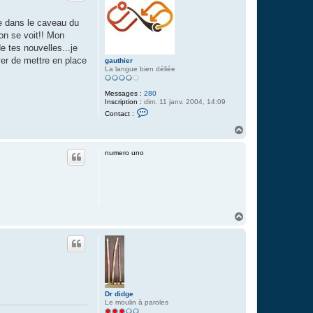
re dans le caveau du
'on se voit!! Mon
e tes nouvelles...je
yer de mettre en place
gauthier
La langue bien déliée
Messages :
280
Inscription :
dim. 11 janv. 2004, 14:09
C
Contact :
o
n
H
t
a
a
u
c
numero uno
t
t
e
r
g
a
u
t
H
h
a
i
u
e
r
t
Dr didge
Le moulin à paroles