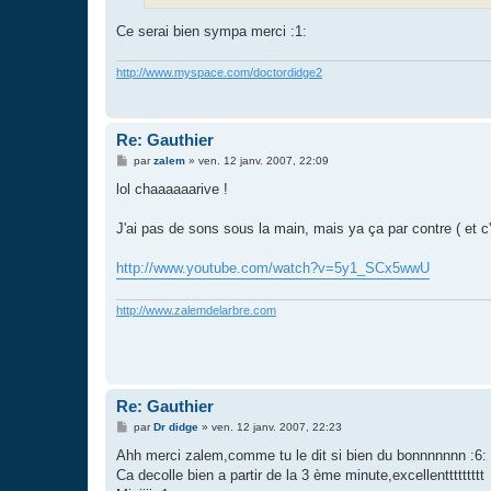
e
Ce serai bien sympa merci :1:
http://www.myspace.com/doctordidge2
Re: Gauthier
M
par
zalem
»
ven. 12 janv. 2007, 22:09
e
s
lol chaaaaaarive !
s
a
g
J'ai pas de sons sous la main, mais ya ça par contre ( et c'
e
http://www.youtube.com/watch?v=5y1_SCx5wwU
http://www.zalemdelarbre.com
Re: Gauthier
M
par
Dr didge
»
ven. 12 janv. 2007, 22:23
e
s
Ahh merci zalem,comme tu le dit si bien du bonnnnnnn :6:
s
Ca decolle bien a partir de la 3 ème minute,excellenttttttttt
a