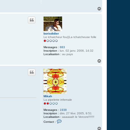
a
n
H
c
a
e
u
d
i
t
d
g
e
borisdidier
r
Le tchatcheur fou||La tchatcheuse folle
i
d
o
Messages :
883
o
Inscription :
lun. 02 janv. 2006, 14:32
Localisation :
au pays
H
a
u
t
Mikah
La pipelette infernale
Messages :
1938
Inscription :
dim. 27 févr. 2005, 9:51
Localisation :
aaaaaah le Vercors!!!!!!!
C
Contact :
o
n
H