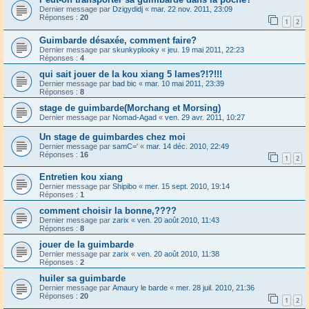
Dernier message par
Dzigydidj
«
mar. 22 nov. 2011, 23:09
Réponses :
20
1
2
Guimbarde désaxée, comment faire?
Dernier message par
skunkyplooky
«
jeu. 19 mai 2011, 22:23
Réponses :
4
qui sait jouer de la kou xiang 5 lames?!?!!!
Dernier message par
bad bic
«
mar. 10 mai 2011, 23:39
Réponses :
8
stage de guimbarde(Morchang et Morsing)
Dernier message par
Nomad-Agad
«
ven. 29 avr. 2011, 10:27
Un stage de guimbardes chez moi
Dernier message par
samC='
«
mar. 14 déc. 2010, 22:49
Réponses :
16
1
2
Entretien kou xiang
Dernier message par
Shipibo
«
mer. 15 sept. 2010, 19:14
Réponses :
1
comment choisir la bonne,????
Dernier message par
zarix
«
ven. 20 août 2010, 11:43
Réponses :
8
jouer de la guimbarde
Dernier message par
zarix
«
ven. 20 août 2010, 11:38
Réponses :
2
huiler sa guimbarde
Dernier message par
Amaury le barde
«
mer. 28 juil. 2010, 21:36
Réponses :
20
1
2