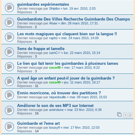
guimbardes expérimentales
Dernier message par
Shipibo
«
lun. 19 avr. 2010, 2:03
Réponses :
3
Guimbardiste Des Villes Recherche Guimbarde Des Champs
Dernier message par
Ahaw
«
dim. 28 mars 2010, 17:31
Réponses :
2
Les mots magiques qui claquent bien sur la langue !!
Dernier message par
rapho
«
mer. 24 mars 2010, 14:09
Réponses :
6
Sens de frappe et lamelle
Dernier message par
samC='
«
lun. 22 mars 2010, 15:14
Réponses :
3
Le lien qui fait tenir les guimbardes à plusieurs lames
Dernier message par
coco49
«
mer. 17 mars 2010, 8:22
Réponses :
3
A quel âge un enfant peut-il jouer de la guimbarde ?
Dernier message par
coco49
«
jeu. 11 mars 2010, 19:17
Réponses :
11
Ennio morricone, où trouver des partitions ?
Dernier message par
niquedouille
«
mar. 09 mars 2010, 15:02
Améliorer le son de ses MP3 sur Internet
Dernier message par
androlune
«
mar. 23 févr. 2010, 6:39
Réponses :
15
1
2
Guimbarde et 7eme art
Dernier message par
bousyfl
«
mer. 17 févr. 2010, 12:03
Réponses :
14