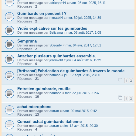
Dernier message par
adrienpo44
«
sam. 25 oct. 2025, 16:11
Réponses :
2
Guimbarde en pendentif ?
Dernier message par
mmaaki4
«
mer. 30 juil. 2025, 14:39
Réponses :
2
Vidéo explicative sur les guimbardes
Dernier message par
Belisama
«
mar. 08 août 2017, 1:05
Sempruna
Dernier message par
Sdeonlly
«
mar. 04 avr. 2017, 12:51
Réponses :
2
Attacher plusieurs guimbardes ensemble.
Dernier message par
jeremiebt
«
jeu. 04 août 2016, 15:21
Réponses :
6
[Artisanat] Fabrication de guimbardes à travers le monde
Dernier message par
batman
«
jeu. 17 sept. 2015, 23:00
Réponses :
21
1
2
Entretien guimbarde, rouille
Dernier message par
bamboo
«
mer. 22 juil. 2015, 21:37
Réponses :
16
1
2
achat microphone
Dernier message par
astran
«
sam. 02 mai 2015, 9:42
Réponses :
13
Conseil achat guimbarde italienne
Dernier message par
astran
«
dim. 12 avr. 2015, 20:30
Réponses :
4