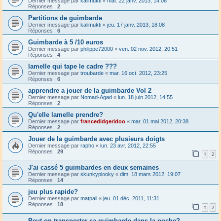
Dernier message par
kalimukti
«
mar. 22 janv. 2013, 14:08
Réponses :
2
Partitions de guimbarde
Dernier message par
kalimukti
«
jeu. 17 janv. 2013, 18:08
Réponses :
6
Guimbarde à 5 /10 euros
Dernier message par
philippe72000
«
ven. 02 nov. 2012, 20:51
Réponses :
4
lamelle qui tape le cadre ???
Dernier message par
troubarde
«
mar. 16 oct. 2012, 23:25
Réponses :
6
apprendre a jouer de la guimbarde Vol 2
Dernier message par
Nomad-Agad
«
lun. 18 juin 2012, 14:55
Réponses :
2
Qu'elle lamelle prendre?
Dernier message par
francedidgeridoo
«
mar. 01 mai 2012, 20:38
Réponses :
2
Jouer de la guimbarde avec plusieurs doigts
Dernier message par
rapho
«
lun. 23 avr. 2012, 22:55
Réponses :
29
1
2
J'ai cassé 5 guimbardes en deux semaines
Dernier message par
skunkyplooky
«
dim. 18 mars 2012, 19:07
Réponses :
14
jeu plus rapide?
Dernier message par
matpail
«
jeu. 01 déc. 2011, 11:31
Réponses :
18
1
2
Peut-on transporter sa guimbarde dans la poche?