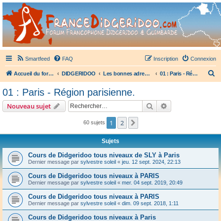
France Didgeridoo
Didgeridoo et Guimbarde sur France Didgeridoo - retrouvez la communauté.
Smartfeed
FAQ
Inscription
Connexion
R
Accueil du forum
DIDGERIDOO
Les bonnes adresses du didgeridoo
01 : Paris - Région parisienne.
e
01 : Paris - Région parisienne.
c
Rechercher
Recherche avanc
Nouveau sujet
h
e
1
2
Suivant
60 sujets
r
Sujets
c
Cours de Didgeridoo tous niveaux de SLY à Paris
h
Dernier message par
sylvestre soleil
«
jeu. 12 sept. 2024, 22:13
e
Cours de Didgeridoo tous niveaux à PARIS
r
Dernier message par
sylvestre soleil
«
mer. 04 sept. 2019, 20:49
Cours de Didgeridoo tous niveaux à PARIS
Dernier message par
sylvestre soleil
«
dim. 09 sept. 2018, 1:11
Cours de Didgeridoo tous niveaux à Paris