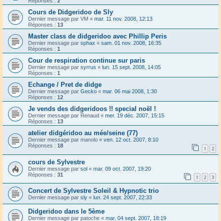
Réponses :
2
Cours de Didgeridoo de Sly
Dernier message par
VM
«
mar. 11 nov. 2008, 12:13
Réponses :
13
Master class de didgeridoo avec Phillip Peris
Dernier message par
sphax
«
sam. 01 nov. 2008, 16:35
Réponses :
1
Cour de respiration continue sur paris
Dernier message par
syrrus
«
lun. 15 sept. 2008, 14:05
Réponses :
1
Echange / Pret de didge
Dernier message par
Gecko
«
mar. 06 mai 2008, 1:30
Réponses :
12
Je vends des didgeridoos !! special noël !
Dernier message par
Renaud
«
mer. 19 déc. 2007, 15:15
Réponses :
13
atelier didgéridoo au mée/seine (77)
Dernier message par
manolo
«
ven. 12 oct. 2007, 8:10
Réponses :
18
1
2
cours de Sylvestre
Dernier message par
sol
«
mar. 09 oct. 2007, 19:20
Réponses :
31
1
2
3
Concert de Sylvestre Soleil & Hypnotic trio
Dernier message par
sly
«
lun. 24 sept. 2007, 22:33
Didgeridoo dans le 5ème
Dernier message par
patoche
«
mar. 04 sept. 2007, 18:19