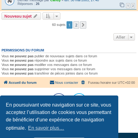
Réponses :
26
1
2
Nouveau sujet
1
2
Suivant
60 sujets
Aller
PERMISSIONS DU FORUM
Vous
ne pouvez pas
publier de nouveaux sujets dans ce forum
Vous
ne pouvez pas
répondre aux sujets dans ce forum
Vous
ne pouvez pas
modifier vos messages dans ce forum
Vous
ne pouvez pas
supprimer vos messages dans ce forum
Vous
ne pouvez pas
transférer de pièces jointes dans ce forum
Accueil du forum
Nous contacter
Fuseau horaire sur
UTC+02:00
En poursuivant votre navigation sur ce site, vous
acceptez l’utilisation de cookies vous permettant
Développé par
phpBB
® Forum Software © phpBB Limited
de bénéficier d’une expérience de navigation
Traduction française officielle
©
Qiaeru
Confidentialité
|
Conditions
optimale.
En savoir plus…