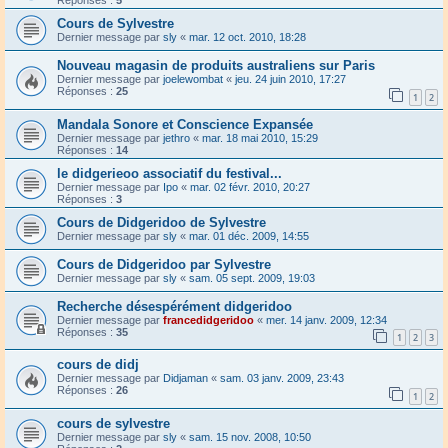
Réponses :
5
Cours de Sylvestre
Dernier message par
sly
«
mar. 12 oct. 2010, 18:28
Nouveau magasin de produits australiens sur Paris
Dernier message par
joelewombat
«
jeu. 24 juin 2010, 17:27
Réponses :
25
1
2
Mandala Sonore et Conscience Expansée
Dernier message par
jethro
«
mar. 18 mai 2010, 15:29
Réponses :
14
le didgerieoo associatif du festival...
Dernier message par
Ipo
«
mar. 02 févr. 2010, 20:27
Réponses :
3
Cours de Didgeridoo de Sylvestre
Dernier message par
sly
«
mar. 01 déc. 2009, 14:55
Cours de Didgeridoo par Sylvestre
Dernier message par
sly
«
sam. 05 sept. 2009, 19:03
Recherche désespérément didgeridoo
Dernier message par
francedidgeridoo
«
mer. 14 janv. 2009, 12:34
Réponses :
35
1
2
3
cours de didj
Dernier message par
Didjaman
«
sam. 03 janv. 2009, 23:43
Réponses :
26
1
2
cours de sylvestre
Dernier message par
sly
«
sam. 15 nov. 2008, 10:50