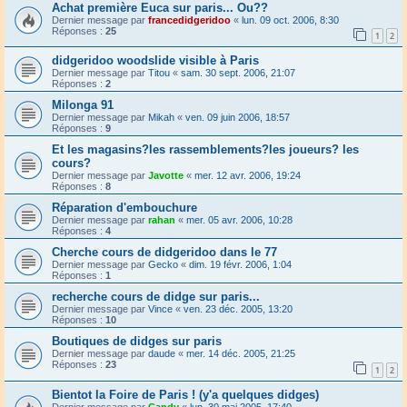
Achat première Euca sur paris... Ou??
Dernier message par
francedidgeridoo
«
lun. 09 oct. 2006, 8:30
Réponses :
25
1
2
didgeridoo woodslide visible à Paris
Dernier message par
Titou
«
sam. 30 sept. 2006, 21:07
Réponses :
2
Milonga 91
Dernier message par
Mikah
«
ven. 09 juin 2006, 18:57
Réponses :
9
Et les magasins?les rassemblements?les joueurs? les
cours?
Dernier message par
Javotte
«
mer. 12 avr. 2006, 19:24
Réponses :
8
Réparation d'embouchure
Dernier message par
rahan
«
mer. 05 avr. 2006, 10:28
Réponses :
4
Cherche cours de didgeridoo dans le 77
Dernier message par
Gecko
«
dim. 19 févr. 2006, 1:04
Réponses :
1
recherche cours de didge sur paris...
Dernier message par
Vince
«
ven. 23 déc. 2005, 13:20
Réponses :
10
Boutiques de didges sur paris
Dernier message par
daude
«
mer. 14 déc. 2005, 21:25
Réponses :
23
1
2
Bientot la Foire de Paris ! (y'a quelques didges)
Dernier message par
Candy
«
lun. 30 mai 2005, 17:40