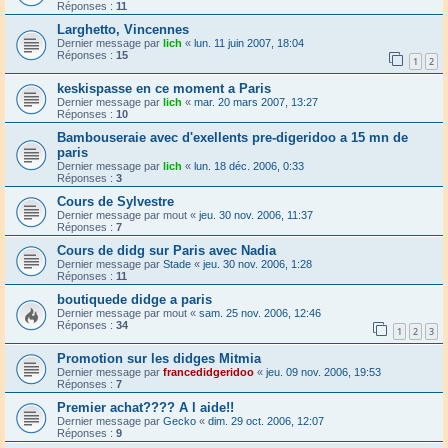
Réponses :
11
Larghetto, Vincennes
Dernier message par
lich
«
lun. 11 juin 2007, 18:04
Réponses :
15
1
2
keskispasse en ce moment a Paris
Dernier message par
lich
«
mar. 20 mars 2007, 13:27
Réponses :
10
Bambouseraie avec d'exellents pre-digeridoo a 15 mn de
paris
Dernier message par
lich
«
lun. 18 déc. 2006, 0:33
Réponses :
3
Cours de Sylvestre
Dernier message par
mout
«
jeu. 30 nov. 2006, 11:37
Réponses :
7
Cours de didg sur Paris avec Nadia
Dernier message par
Stade
«
jeu. 30 nov. 2006, 1:28
Réponses :
11
boutiquede didge a paris
Dernier message par
mout
«
sam. 25 nov. 2006, 12:46
Réponses :
34
1
2
3
Promotion sur les didges Mitmia
Dernier message par
francedidgeridoo
«
jeu. 09 nov. 2006, 19:53
Réponses :
7
Premier achat???? A l aide!!
Dernier message par
Gecko
«
dim. 29 oct. 2006, 12:07
Réponses :
9