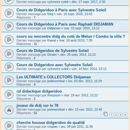
Dernier message par
sylvestre soleil
«
dim. 17 sept. 2017, 0:30
Cours de Didgeridoo à Paris avec Sylvestre Soleil
Dernier message par
Ninji
«
ven. 16 sept. 2016, 10:43
Réponses :
7
Cours de Didgeridoo à Paris avec Raphaël DIDJAMAN
Dernier message par
Didjaman
«
mar. 15 sept. 2015, 13:12
cours ou rencontre didg du coté de Melun / Combs la ville ?
Dernier message par
Kawal
«
mar. 18 août 2015, 7:39
Réponses :
11
Cours de Didgeridoo de Sylvestre Soleil
Dernier message par
Dtrake
«
dim. 28 sept. 2014, 12:22
Réponses :
2
Cours de Didgeridoo avec Sylvestre Soleil
Dernier message par
sylvestre soleil
«
ven. 14 févr. 2014, 22:12
Les ULTIMATE's COLLECTORS Didjaman
Dernier message par
joelewombat
«
lun. 03 déc. 2012, 15:29
Réponses :
4
cd didactique didgeridoo
Dernier message par
thespoon
«
mer. 18 avr. 2012, 22:22
Réponses :
2
joueur de didj sur le 78
Dernier message par
joelewombat
«
dim. 13 nov. 2011, 22:46
Réponses :
52
1
2
3
4
cherche housse didgeridoo de qualité
Dernier message par
roupias
«
jeu. 09 juin 2011, 11:36