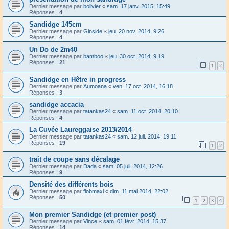
Dernier message par
bolivier
«
sam. 17 janv. 2015, 15:49
Réponses :
4
Sandidge 145cm
Dernier message par
Ginside
«
jeu. 20 nov. 2014, 9:26
Réponses :
4
Un Do de 2m40
Dernier message par
bamboo
«
jeu. 30 oct. 2014, 9:19
Réponses :
21
1
2
Sandidge en Hêtre in progress
Dernier message par
Aumoana
«
ven. 17 oct. 2014, 16:18
Réponses :
3
sandidge accacia
Dernier message par
tatankas24
«
sam. 11 oct. 2014, 20:10
Réponses :
4
La Cuvée Laureggaise 2013/2014
Dernier message par
tatankas24
«
sam. 12 juil. 2014, 19:11
Réponses :
19
1
2
trait de coupe sans décalage
Dernier message par
Dada
«
sam. 05 juil. 2014, 12:26
Réponses :
9
Densité des différents bois
Dernier message par
flobmaxi
«
dim. 11 mai 2014, 22:02
Réponses :
50
1
2
3
4
Mon premier Sandidge (et premier post)
Dernier message par
Vince
«
sam. 01 févr. 2014, 15:37
Réponses :
14