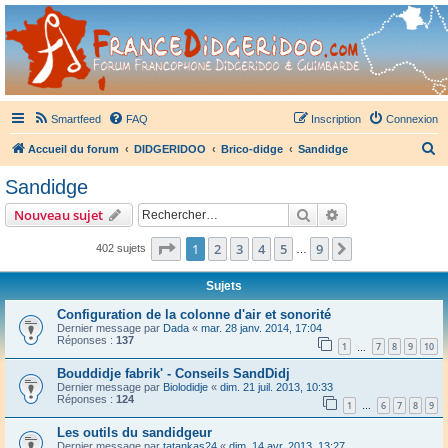
France Didgeridoo
Didgeridoo et Guimbarde sur France Didgeridoo - retrouvez la communauté.
Smartfeed
FAQ
Inscription
Connexion
R
Accueil du forum
DIDGERIDOO
Brico-didge
Sandidge
e
Sandidge
c
Rechercher
Recherche avanc
Nouveau sujet
h
e
Page
1
sur
9
1
2
3
4
5
9
Suivant
402 sujets
…
r
Sujets
c
Configuration de la colonne d'air et sonorité
h
Dernier message par
Dada
«
mar. 28 janv. 2014, 17:04
Réponses :
137
e
1
7
8
9
10
…
r
Bouddidje fabrik' - Conseils SandDidj
Dernier message par
Biolodidje
«
dim. 21 juil. 2013, 10:33
Réponses :
124
1
6
7
8
9
…
Les outils du sandidgeur
Dernier message par
tatankas24
«
dim. 14 avr. 2013, 13:27