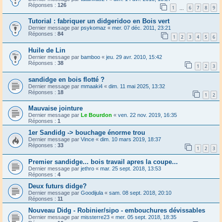
Réponses :
126
1
6
7
8
9
…
Tutorial : fabriquer un didgeridoo en Bois vert
Dernier message par
psykomaz
«
mer. 07 déc. 2011, 23:21
Réponses :
84
1
2
3
4
5
6
Huile de Lin
Dernier message par
bamboo
«
jeu. 29 avr. 2010, 15:42
Réponses :
38
1
2
3
sandidge en bois flotté ?
Dernier message par
mmaaki4
«
dim. 11 mai 2025, 13:32
Réponses :
18
1
2
Mauvaise jointure
Dernier message par
Le Bourdon
«
ven. 22 nov. 2019, 16:35
Réponses :
1
1er Sandidg -> bouchage énorme trou
Dernier message par
Vince
«
dim. 10 mars 2019, 18:37
Réponses :
33
1
2
3
Premier sandidge... bois travail apres la coupe...
Dernier message par
jethro
«
mar. 25 sept. 2018, 13:53
Réponses :
4
Deux futurs didge?
Dernier message par
Goodijula
«
sam. 08 sept. 2018, 20:10
Réponses :
11
Nouveau Didg - Robinier/sipo - embouchures dévissables
Dernier message par
missterre23
«
mer. 05 sept. 2018, 18:35