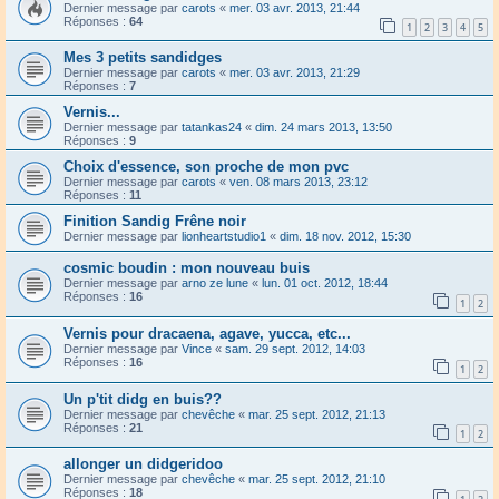
Dernier message par
carots
«
mer. 03 avr. 2013, 21:44
Réponses :
64
1
2
3
4
5
Mes 3 petits sandidges
Dernier message par
carots
«
mer. 03 avr. 2013, 21:29
Réponses :
7
Vernis...
Dernier message par
tatankas24
«
dim. 24 mars 2013, 13:50
Réponses :
9
Choix d'essence, son proche de mon pvc
Dernier message par
carots
«
ven. 08 mars 2013, 23:12
Réponses :
11
Finition Sandig Frêne noir
Dernier message par
lionheartstudio1
«
dim. 18 nov. 2012, 15:30
cosmic boudin : mon nouveau buis
Dernier message par
arno ze lune
«
lun. 01 oct. 2012, 18:44
Réponses :
16
1
2
Vernis pour dracaena, agave, yucca, etc...
Dernier message par
Vince
«
sam. 29 sept. 2012, 14:03
Réponses :
16
1
2
Un p'tit didg en buis??
Dernier message par
chevêche
«
mar. 25 sept. 2012, 21:13
Réponses :
21
1
2
allonger un didgeridoo
Dernier message par
chevêche
«
mar. 25 sept. 2012, 21:10
Réponses :
18