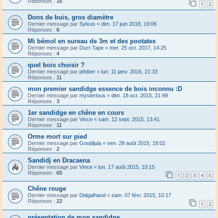
Réponses :
16
1
2
Dons de buis, gros diamètre
Dernier message par
Sylvus
«
dim. 17 juin 2018, 19:06
Réponses :
6
Mi bémol en sureau de 3m et des pootates
Dernier message par
Duct Tape
«
mer. 25 oct. 2017, 14:25
Réponses :
4
quel bois choisir ?
Dernier message par
pthiber
«
lun. 11 janv. 2016, 21:33
Réponses :
11
mon premier sandidge essence de bois inconnu :D
Dernier message par
mysterious
«
dim. 18 oct. 2015, 21:49
Réponses :
3
1er sandidge en chêne en cours
Dernier message par
Vince
«
sam. 12 sept. 2015, 13:41
Réponses :
11
Orme mort sur pied
Dernier message par
Goodijula
«
ven. 28 août 2015, 18:02
Réponses :
2
Sandidj en Dracaena
Dernier message par
Vince
«
lun. 17 août 2015, 10:15
Réponses :
65
1
2
3
4
5
Chêne rouge
Dernier message par
Didgalhand
«
sam. 07 févr. 2015, 10:17
Réponses :
22
1
2
présentation de mon sandidge