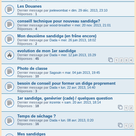
Les Douanes
Dernier message par
joelewombat
«
dim. 29 déc. 2013, 23:10
Réponses :
1
conseill technique pour nouveau sandidge?
Dernier message par
wood-breather
«
mer. 20 nov. 2013, 21:01
Réponses :
4
Mon deuxième sandidge (en frêne encore)
Dernier message par
Dada
«
mer. 26 juin 2013, 18:02
Réponses :
2
evolution de mon 1er sandidge
Dernier message par
Dada
«
mer. 12 juin 2013, 15:29
Réponses :
45
1
2
3
4
Photo de classe
Dernier message par
Sagouin
«
mar. 04 juin 2013, 19:45
Réponses :
10
besoin de conseil pour former un didge proprement
Dernier message par
Dada
«
lun. 22 avr. 2013, 14:40
Réponses :
3
1er sandidge, genévrier (cade) / quelques question
Dernier message par
inzemix
«
sam. 20 avr. 2013, 18:14
Réponses :
18
1
2
Temps de séchage ?
Dernier message par
Dada
«
lun. 08 avr. 2013, 0:20
Réponses :
16
1
2
Mes sandidges