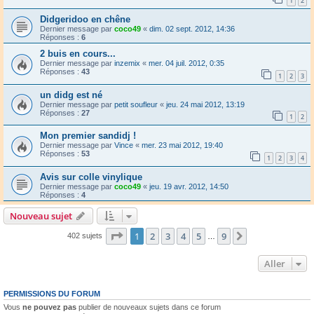
1
2
Didgeridoo en chêne
Dernier message par
coco49
«
dim. 02 sept. 2012, 14:36
Réponses :
6
2 buis en cours...
Dernier message par
inzemix
«
mer. 04 juil. 2012, 0:35
Réponses :
43
1
2
3
un didg est né
Dernier message par
petit soufleur
«
jeu. 24 mai 2012, 13:19
Réponses :
27
1
2
Mon premier sandidj !
Dernier message par
Vince
«
mer. 23 mai 2012, 19:40
Réponses :
53
1
2
3
4
Avis sur colle vinylique
Dernier message par
coco49
«
jeu. 19 avr. 2012, 14:50
Réponses :
4
Nouveau sujet
Page
1
sur
9
1
2
3
4
5
9
Suivant
402 sujets
…
Aller
PERMISSIONS DU FORUM
Vous
ne pouvez pas
publier de nouveaux sujets dans ce forum