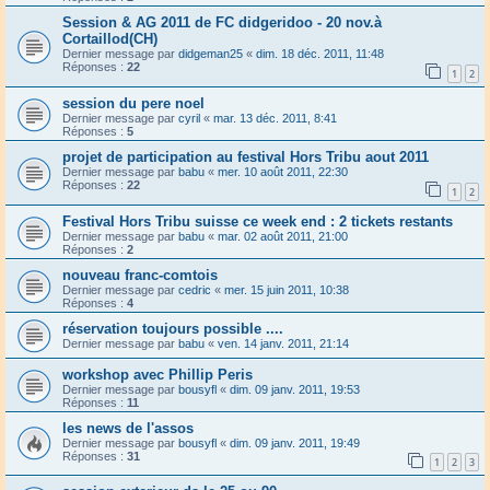
Session & AG 2011 de FC didgeridoo - 20 nov.à
Cortaillod(CH)
Dernier message par
didgeman25
«
dim. 18 déc. 2011, 11:48
Réponses :
22
1
2
session du pere noel
Dernier message par
cyril
«
mar. 13 déc. 2011, 8:41
Réponses :
5
projet de participation au festival Hors Tribu aout 2011
Dernier message par
babu
«
mer. 10 août 2011, 22:30
Réponses :
22
1
2
Festival Hors Tribu suisse ce week end : 2 tickets restants
Dernier message par
babu
«
mar. 02 août 2011, 21:00
Réponses :
2
nouveau franc-comtois
Dernier message par
cedric
«
mer. 15 juin 2011, 10:38
Réponses :
4
réservation toujours possible ....
Dernier message par
babu
«
ven. 14 janv. 2011, 21:14
workshop avec Phillip Peris
Dernier message par
bousyfl
«
dim. 09 janv. 2011, 19:53
Réponses :
11
les news de l'assos
Dernier message par
bousyfl
«
dim. 09 janv. 2011, 19:49
Réponses :
31
1
2
3