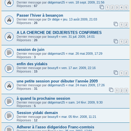
Dernier message par
didgeman25
«
ven. 18 sept. 2009, 21:56
Réponses :
67
1
2
3
4
5
Passer l'hiver à besançon
Dernier message par
Dr didge
«
jeu. 13 août 2009, 21:03
Réponses :
26
1
2
A LA CHERCHE DE DIDJERISTES CONFIRMES
Dernier message par
bousyfl
«
ven. 31 juil. 2009, 14:01
Réponses :
26
1
2
session de juin
Dernier message par
didgeman25
«
mar. 26 mai 2009, 17:29
Réponses :
3
enfin des yidakis
Dernier message par
bousyfl
«
ven. 17 avr. 2009, 22:16
Réponses :
15
1
2
une petite session pour débuter l'année 2009
Dernier message par
didgeman25
«
mar. 24 mars 2009, 17:26
Réponses :
31
1
2
3
à quand la prochaine session
Dernier message par
didgeman25
«
sam. 14 févr. 2009, 9:30
Réponses :
5
Session yidaki demain
Dernier message par
bousyfl
«
mar. 05 févr. 2008, 11:21
Réponses :
12
Adherer à l'asso didgeridoo Franc-comtois
Dernier message par
Banal
«
jeu. 25 oct. 2007, 17:56