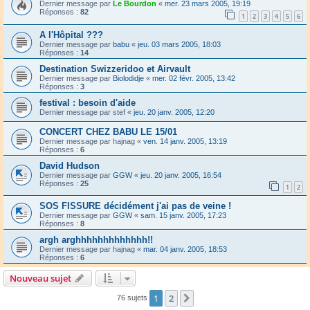
Dernier message par
Le Bourdon
«
mer. 23 mars 2005, 19:19
Réponses :
82
1
2
3
4
5
6
A l'Hôpital ???
Dernier message par
babu
«
jeu. 03 mars 2005, 18:03
Réponses :
14
Destination Swizzeridoo et Airvault
Dernier message par
Biolodidje
«
mer. 02 févr. 2005, 13:42
Réponses :
3
festival : besoin d'aide
Dernier message par
stef
«
jeu. 20 janv. 2005, 12:20
CONCERT CHEZ BABU LE 15/01
Dernier message par
hajnag
«
ven. 14 janv. 2005, 13:19
Réponses :
6
David Hudson
Dernier message par
GGW
«
jeu. 20 janv. 2005, 16:54
Réponses :
25
1
2
SOS FISSURE décidément j'ai pas de veine !
Dernier message par
GGW
«
sam. 15 janv. 2005, 17:23
Réponses :
8
argh arghhhhhhhhhhhhh!!
Dernier message par
hajnag
«
mar. 04 janv. 2005, 18:53
Réponses :
6
Nouveau sujet
1
2
Suivant
76 sujets