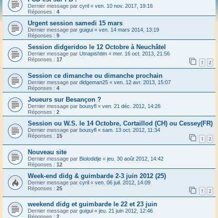
Dernier message par
cyril
«
ven. 10 nov. 2017, 19:16
Réponses :
4
Urgent session samedi 15 mars
Dernier message par
guigui
«
ven. 14 mars 2014, 13:19
Réponses :
9
Session didgeridoo le 12 Octobre à Neuchâtel
Dernier message par
Utnapishtim
«
mer. 16 oct. 2013, 21:56
Réponses :
17
1
2
Session ce dimanche ou dimanche prochain
Dernier message par
didgeman25
«
ven. 12 avr. 2013, 15:07
Réponses :
4
Joueurs sur Besançon ?
Dernier message par
bousyfl
«
ven. 21 déc. 2012, 14:26
Réponses :
2
Session ou W.S. le 14 Octobre, Cortaillod (CH) ou Cessey(FR)
Dernier message par
bousyfl
«
sam. 13 oct. 2012, 11:34
Réponses :
15
1
2
Nouveau site
Dernier message par
Biolodidje
«
jeu. 30 août 2012, 14:42
Réponses :
12
Week-end didg & guimbarde 2-3 juin 2012 (25)
Dernier message par
cyril
«
ven. 06 juil. 2012, 14:09
Réponses :
25
1
2
weekend didg et guimbarde le 22 et 23 juin
Dernier message par
guigui
«
jeu. 21 juin 2012, 12:46
Réponses :
2