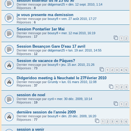
session exterieur ds le 25 ou 90
Dernier message par
didgeman25
«
dim. 12 sept. 2010, 1:14
Réponses :
8
je vous presente ma demission
Dernier message par
bousyfl
«
ven. 27 août 2010, 17:27
Réponses :
6
Session Pontarlier 1er Mai
Dernier message par
bousyfl
«
mer. 12 mai 2010, 16:19
Réponses :
17
1
2
Session Besançon Gare D'eau 17 avril
Dernier message par
didgeman25
«
lun. 19 avr. 2010, 14:55
Réponses :
12
Session de vacance de Pâques?
Dernier message par
bousyfl
«
jeu. 15 avr. 2010, 21:26
Réponses :
73
1
2
3
4
5
Didgeridoo meeting à Neuchatel le 27Février 2010
Dernier message par
Grumly
«
lun. 01 mars 2010, 11:08
Réponses :
37
1
2
3
session de noel
Dernier message par
cyril
«
mer. 30 déc. 2009, 10:14
Réponses :
19
1
2
dernière session de l'année 2009
Dernier message par
bousyfl
«
dim. 20 déc. 2009, 16:20
Réponses :
77
1
2
3
4
5
6
session a venir