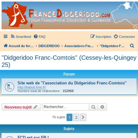
France Didgeridoo
Didgeridoo et Guimbarde sur France Didgeridoo - retrouvez la communauté.
Smartfeed
FAQ
Inscription
Connexion
R
Accueil du forum
DIDGERIDOO
Associations Françaises de Didgeridoo
"Didgeridoo Franc-Comtois" (Cessey-les-Quingey 25)
e
"Didgeridoo Franc-Comtois" (Cessey-les-Quingey
c
25)
h
Forum
e
Site web de "l'association du Didgeridoo Franc-Comtois"
r
http://babub.free.fr/
c
Nombre total de redirections :
152968
h
e
Rechercher
Recherche avanc
Nouveau sujet
r
1
2
Suivant
76 sujets
Sujets
FCD est sur FB !