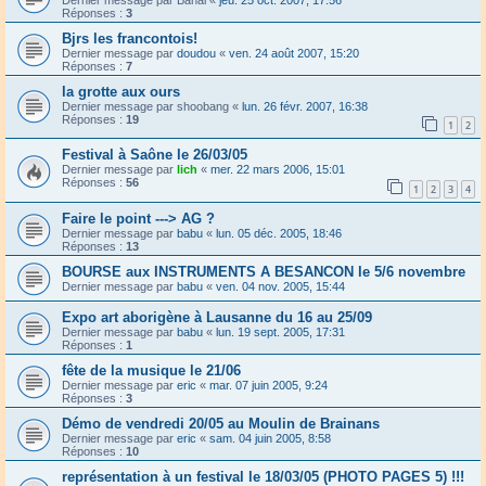
Réponses :
3
Bjrs les francontois!
Dernier message par
doudou
«
ven. 24 août 2007, 15:20
Réponses :
7
la grotte aux ours
Dernier message par
shoobang
«
lun. 26 févr. 2007, 16:38
Réponses :
19
1
2
Festival à Saône le 26/03/05
Dernier message par
lich
«
mer. 22 mars 2006, 15:01
Réponses :
56
1
2
3
4
Faire le point ---> AG ?
Dernier message par
babu
«
lun. 05 déc. 2005, 18:46
Réponses :
13
BOURSE aux INSTRUMENTS A BESANCON le 5/6 novembre
Dernier message par
babu
«
ven. 04 nov. 2005, 15:44
Expo art aborigène à Lausanne du 16 au 25/09
Dernier message par
babu
«
lun. 19 sept. 2005, 17:31
Réponses :
1
fête de la musique le 21/06
Dernier message par
eric
«
mar. 07 juin 2005, 9:24
Réponses :
3
Démo de vendredi 20/05 au Moulin de Brainans
Dernier message par
eric
«
sam. 04 juin 2005, 8:58
Réponses :
10
représentation à un festival le 18/03/05 (PHOTO PAGES 5) !!!