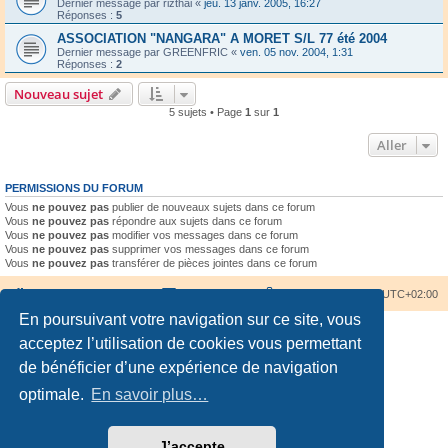
Dernier message par
rizthai
«
jeu. 13 janv. 2005, 16:27
Réponses :
5
ASSOCIATION "NANGARA" A MORET S/L 77 été 2004
Dernier message par
GREENFRIC
«
ven. 05 nov. 2004, 1:31
Réponses :
2
Nouveau sujet
5 sujets • Page
1
sur
1
Aller
PERMISSIONS DU FORUM
Vous
ne pouvez pas
publier de nouveaux sujets dans ce forum
Vous
ne pouvez pas
répondre aux sujets dans ce forum
Vous
ne pouvez pas
modifier vos messages dans ce forum
Vous
ne pouvez pas
supprimer vos messages dans ce forum
Vous
ne pouvez pas
transférer de pièces jointes dans ce forum
Accueil du forum
Nous contacter
Fuseau horaire sur
UTC+02:00
En poursuivant votre navigation sur ce site, vous
acceptez l’utilisation de cookies vous permettant
de bénéficier d’une expérience de navigation
optimale.
En savoir plus…
Développé par
phpBB
® Forum Software © phpBB Limited
Traduction française officielle
©
Qiaeru
Confidentialité
|
Conditions
J’accepte