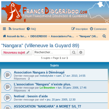
France Didgeridoo
Didgeridoo et Guimbarde sur France Didgeridoo - retrouvez la communauté.
Smartfeed
FAQ
Inscription
Connexion
R
Accueil du forum
DIDGERIDOO
Associations Françaises de Didgeridoo
"Nangara" (Villeneuve la Guyard 89)
e
"Nangara" (Villeneuve la Guyard 89)
c
Rechercher
Recherche avanc
Nouveau sujet
h
5 sujets • Page
1
sur
1
e
Sujets
r
c
Association Nangara à Déménagé
Dernier message par
melodytube
«
sam. 17 avr. 2010, 14:55
h
Réponses :
2
e
L'association "Nangara" n'existe plus.
Dernier message par
Le Bourdon
«
lun. 30 janv. 2006, 17:46
r
Réponses :
4
festival : besoin d'aide
Dernier message par
stef
«
jeu. 20 janv. 2005, 12:30
ASSOCIATION "NANGARA" A MORET S/L 77