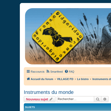
France Didgeridoo
Didgeridoo et Guimbarde sur France Didgeridoo - retrouvez la commun
Raccourcis
Smartfeed
FAQ
Accueil du forum
VILLAGE FD
Le bistro
Instruments 
Instruments du monde
Recher
Re
Nouveau sujet
SUJETS