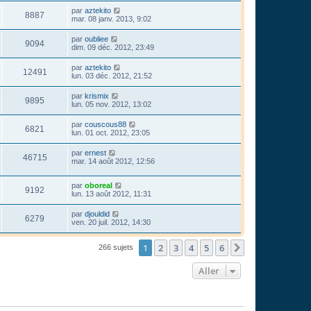
par
aztekito
8887
mar. 08 janv. 2013, 9:02
par
oubliee
9094
dim. 09 déc. 2012, 23:49
par
aztekito
12491
lun. 03 déc. 2012, 21:52
par
krismix
9895
lun. 05 nov. 2012, 13:02
par
couscous88
6821
lun. 01 oct. 2012, 23:05
par
ernest
46715
mar. 14 août 2012, 12:56
par
oboreal
9192
lun. 13 août 2012, 11:31
par
djouldid
6279
ven. 20 juil. 2012, 14:30
1
2
3
4
5
6
Suivant
266 sujets
Aller