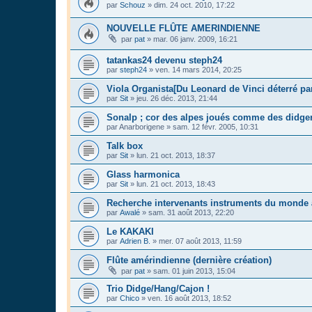
par
Schouz
»
dim. 24 oct. 2010, 17:22
NOUVELLE FLÛTE AMERINDIENNE
par
pat
»
mar. 06 janv. 2009, 16:21
tatankas24 devenu steph24
par
steph24
»
ven. 14 mars 2014, 20:25
Viola Organista[Du Leonard de Vinci déterré pa
par
Sit
»
jeu. 26 déc. 2013, 21:44
Sonalp ; cor des alpes joués comme des didger
par
Anarborigene
»
sam. 12 févr. 2005, 10:31
Talk box
par
Sit
»
lun. 21 oct. 2013, 18:37
Glass harmonica
par
Sit
»
lun. 21 oct. 2013, 18:43
Recherche intervenants instruments du monde
par
Awalé
»
sam. 31 août 2013, 22:20
Le KAKAKI
par
Adrien B.
»
mer. 07 août 2013, 11:59
Flûte amérindienne (dernière création)
par
pat
»
sam. 01 juin 2013, 15:04
Trio Didge/Hang/Cajon !
par
Chico
»
ven. 16 août 2013, 18:52