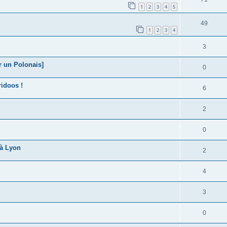
1
2
3
4
5
49
1
2
3
4
3
r un Polonais]
0
idoos !
6
2
0
 à Lyon
2
4
3
0