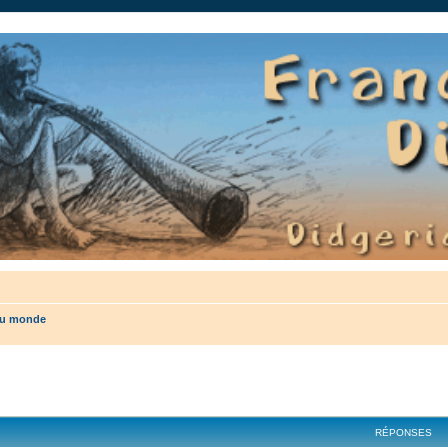
auté.
du monde
cher
cherche avancée
RÉPONSES