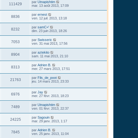
par
Utnapishtim
111429
mar. 13 août 2013, 17:09
par
ernest
8836
ven. 12 juil. 2013, 13:18
par
samC='
8232
dim. 23 juin 2013, 18:26
par
Swisseric
7053
ven. 31 mai 2013, 17:56
par
aztekito
8904
sam. 11 mai 2013, 21:10
par
Adrien B.
8313
mer. 27 mars 2013, 17:51
par
Fils_de_poot
21763
jeu. 14 mars 2013, 23:33
par
Jay
6976
mer. 27 févr. 2013, 18:23
par
Utnapishtim
7489
ven. 01 févr. 2013, 22:37
par
Sagouin
24225
mar. 29 janv. 2013, 1:17
par
Adrien B.
7845
ven. 25 janv. 2013, 11:04