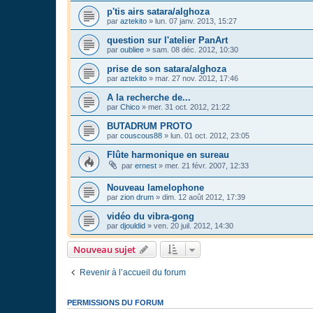
p'tis airs satara/alghoza
par
aztekito
»
lun. 07 janv. 2013, 15:27
question sur l'atelier PanArt
par
oubliee
»
sam. 08 déc. 2012, 10:30
prise de son satara/alghoza
par
aztekito
»
mar. 27 nov. 2012, 17:46
A la recherche de...
par
Chico
»
mer. 31 oct. 2012, 21:22
BUTADRUM PROTO
par
couscous88
»
lun. 01 oct. 2012, 23:05
Flûte harmonique en sureau
par
ernest
»
mer. 21 févr. 2007, 12:33
Nouveau lamelophone
par
zion drum
»
dim. 12 août 2012, 17:39
vidéo du vibra-gong
par
djouldid
»
ven. 20 juil. 2012, 14:30
Nouveau sujet
Revenir à l’accueil du forum
PERMISSIONS DU FORUM