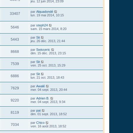
jeu. 12 juin 2014, 23:09
par
Alquadondé
33407
lun. 19 mai 2014, 10:15
par
steph24
5646
sam. 15 mars 2014, 8:20
par
Sit
5443
jeu. 26 déc. 2013, 21:44
par
Swisseric
8668
dim. 15 déc. 2013, 23:15
par
Sit
7539
ven. 25 oct. 2013, 15:29
par
Sit
6886
lun. 21 oct. 2013, 18:43
par
Awalé
7629
mer. 04 sept. 2013, 20:44
par
Adrien B.
9220
mer. 04 sept. 2013, 9:34
par
pat
8119
dim. 01 sept. 2013, 18:52
par
Chico
7034
ven. 16 août 2013, 18:52