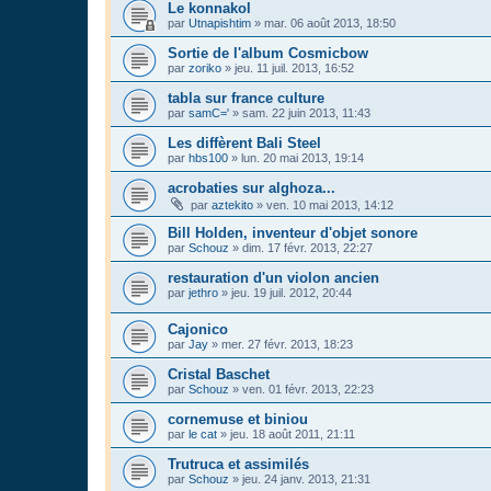
Le konnakol
par
Utnapishtim
»
mar. 06 août 2013, 18:50
Sortie de l'album Cosmicbow
par
zoriko
»
jeu. 11 juil. 2013, 16:52
tabla sur france culture
par
samC='
»
sam. 22 juin 2013, 11:43
Les diffèrent Bali Steel
par
hbs100
»
lun. 20 mai 2013, 19:14
acrobaties sur alghoza...
par
aztekito
»
ven. 10 mai 2013, 14:12
Bill Holden, inventeur d'objet sonore
par
Schouz
»
dim. 17 févr. 2013, 22:27
restauration d'un violon ancien
par
jethro
»
jeu. 19 juil. 2012, 20:44
Cajonico
par
Jay
»
mer. 27 févr. 2013, 18:23
Cristal Baschet
par
Schouz
»
ven. 01 févr. 2013, 22:23
cornemuse et biniou
par
le cat
»
jeu. 18 août 2011, 21:11
Trutruca et assimilés
par
Schouz
»
jeu. 24 janv. 2013, 21:31