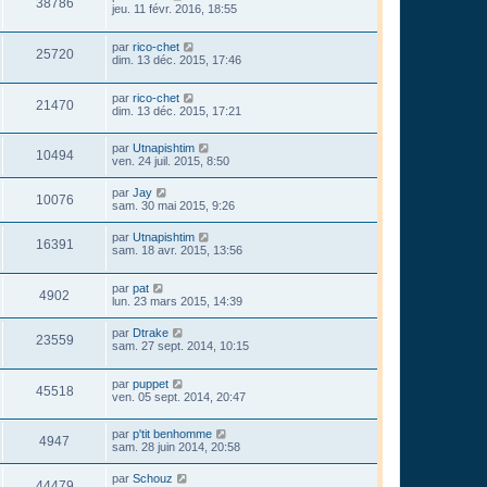
38786
jeu. 11 févr. 2016, 18:55
par
rico-chet
25720
dim. 13 déc. 2015, 17:46
par
rico-chet
21470
dim. 13 déc. 2015, 17:21
par
Utnapishtim
10494
ven. 24 juil. 2015, 8:50
par
Jay
10076
sam. 30 mai 2015, 9:26
par
Utnapishtim
16391
sam. 18 avr. 2015, 13:56
par
pat
4902
lun. 23 mars 2015, 14:39
par
Dtrake
23559
sam. 27 sept. 2014, 10:15
par
puppet
45518
ven. 05 sept. 2014, 20:47
par
p'tit benhomme
4947
sam. 28 juin 2014, 20:58
par
Schouz
44479