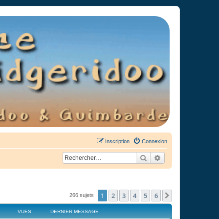
Inscription
Connexion
Rechercher
Recherche avancée
1
2
3
4
5
6
Suivant
266 sujets
VUES
DERNIER MESSAGE