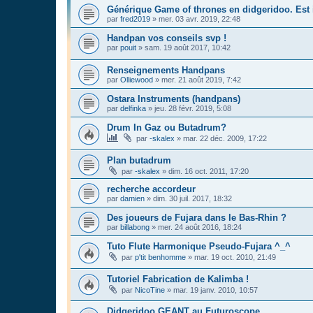
Générique Game of thrones en didgeridoo. Est i
par
fred2019
»
mer. 03 avr. 2019, 22:48
Handpan vos conseils svp !
par
pouit
»
sam. 19 août 2017, 10:42
Renseignements Handpans
par
Olliewood
»
mer. 21 août 2019, 7:42
Ostara Instruments (handpans)
par
delfinka
»
jeu. 28 févr. 2019, 5:08
Drum In Gaz ou Butadrum?
par
-skalex
»
mar. 22 déc. 2009, 17:22
Plan butadrum
par
-skalex
»
dim. 16 oct. 2011, 17:20
recherche accordeur
par
damien
»
dim. 30 juil. 2017, 18:32
Des joueurs de Fujara dans le Bas-Rhin ?
par
billabong
»
mer. 24 août 2016, 18:24
Tuto Flute Harmonique Pseudo-Fujara ^_^
par
p'tit benhomme
»
mar. 19 oct. 2010, 21:49
Tutoriel Fabrication de Kalimba !
par
NicoTine
»
mar. 19 janv. 2010, 10:57
Didgeridoo GEANT au Futuroscope