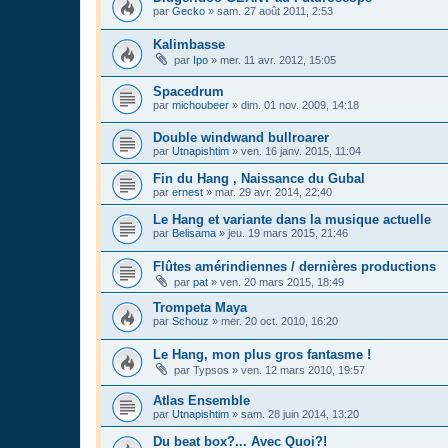
par
Gecko
»
sam. 27 août 2011, 2:53
Kalimbasse
par
Ipo
»
mer. 11 avr. 2012, 15:05
Spacedrum
par
michoubeer
»
dim. 01 nov. 2009, 14:18
Double windwand bullroarer
par
Utnapishtim
»
ven. 16 janv. 2015, 11:04
Fin du Hang , Naissance du Gubal
par
ernest
»
mar. 29 avr. 2014, 22:40
Le Hang et variante dans la musique actuelle
par
Belisama
»
jeu. 19 mars 2015, 21:46
Flûtes amérindiennes / dernières productions
par
pat
»
ven. 20 mars 2015, 18:49
Trompeta Maya
par
Schouz
»
mer. 20 oct. 2010, 16:20
Le Hang, mon plus gros fantasme !
par
Typsos
»
ven. 12 mars 2010, 19:57
Atlas Ensemble
par
Utnapishtim
»
sam. 28 juin 2014, 13:20
Du beat box?... Avec Quoi?!