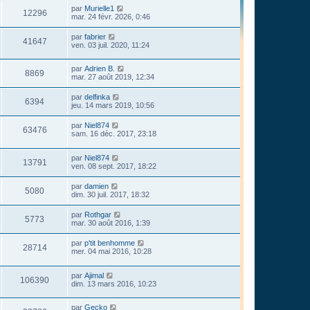
par
Murielle1
12296
mar. 24 févr. 2026, 0:46
par
fabrier
41647
ven. 03 juil. 2020, 11:24
par
Adrien B.
8869
mar. 27 août 2019, 12:34
par
delfinka
6394
jeu. 14 mars 2019, 10:56
par
Niel874
63476
sam. 16 déc. 2017, 23:18
par
Niel874
13791
ven. 08 sept. 2017, 18:22
par
damien
5080
dim. 30 juil. 2017, 18:32
par
Rothgar
5773
mar. 30 août 2016, 1:39
par
p'tit benhomme
28714
mer. 04 mai 2016, 10:28
par
Ajimal
106390
dim. 13 mars 2016, 10:23
par
Gecko