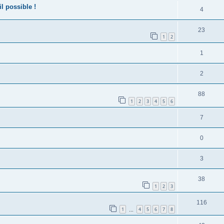
l possible !
4
23
1
2
1
2
88
1
2
3
4
5
6
7
0
3
38
1
2
3
116
1
4
5
6
7
8
…