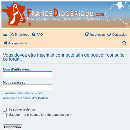
France Didgeridoo
Didgeridoo et Guimbarde sur France Didgeridoo - retrouvez la communauté.
Smartfeed
FAQ
Inscription
Connexion
R
Accueil du forum
e
Vous devez être inscrit et connecté afin de pouvoir consulter
c
ce forum.
h
Nom d’utilisateur :
e
r
Mot de passe :
c
h
J’ai oublié mon mot de passe
Renvoyer le courriel d’activation
e
r
Se souvenir de moi
Masquer ma présence lors de cette session