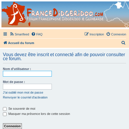
France Didgeridoo
Didgeridoo et Guimbarde sur France Didgeridoo - retrouvez la communauté.
Smartfeed
FAQ
Inscription
Connexion
R
Accueil du forum
e
Vous devez être inscrit et connecté afin de pouvoir consulter
c
ce forum.
h
Nom d’utilisateur :
e
r
Mot de passe :
c
h
J’ai oublié mon mot de passe
Renvoyer le courriel d’activation
e
r
Se souvenir de moi
Masquer ma présence lors de cette session