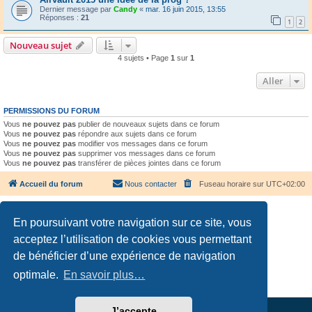
Dernier message par
Candy
«
mar. 16 juin 2015, 13:55
Réponses :
21
1
2
Nouveau sujet
4 sujets • Page
1
sur
1
Aller
PERMISSIONS DU FORUM
Vous
ne pouvez pas
publier de nouveaux sujets dans ce forum
Vous
ne pouvez pas
répondre aux sujets dans ce forum
Vous
ne pouvez pas
modifier vos messages dans ce forum
Vous
ne pouvez pas
supprimer vos messages dans ce forum
Vous
ne pouvez pas
transférer de pièces jointes dans ce forum
Accueil du forum
Nous contacter
Fuseau horaire sur
UTC+02:00
En poursuivant votre navigation sur ce site, vous
acceptez l’utilisation de cookies vous permettant
de bénéficier d’une expérience de navigation
Développé par
phpBB
® Forum Software © phpBB Limited
Traduction française officielle
©
Qiaeru
optimale.
En savoir plus…
Confidentialité
|
Conditions
J’accepte