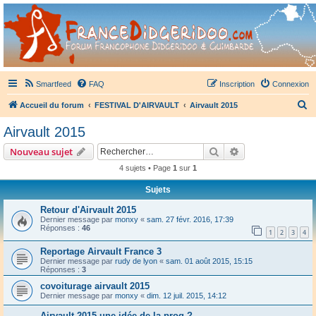
France Didgeridoo
Didgeridoo et Guimbarde sur France Didgeridoo - retrouvez la communauté.
Smartfeed
FAQ
Inscription
Connexion
R
Accueil du forum
FESTIVAL D'AIRVAULT
Airvault 2015
e
Airvault 2015
c
Rechercher
Recherche avanc
Nouveau sujet
h
4 sujets • Page
1
sur
1
e
Sujets
r
c
Retour d'Airvault 2015
Dernier message par
monxy
«
sam. 27 févr. 2016, 17:39
h
Réponses :
46
1
2
3
4
e
Reportage Airvault France 3
r
Dernier message par
rudy de lyon
«
sam. 01 août 2015, 15:15
Réponses :
3
covoiturage airvault 2015
Dernier message par
monxy
«
dim. 12 juil. 2015, 14:12
Airvault 2015 une idée de la prog ?