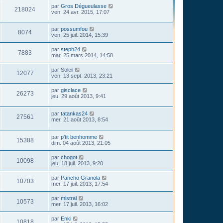
par
Gros Dégueulasse
218024
ven. 24 avr. 2015, 17:07
par
possumfou
8074
ven. 25 juil. 2014, 15:39
par
steph24
7883
mar. 25 mars 2014, 14:58
par
Soleil
12077
ven. 13 sept. 2013, 23:21
par
gisclace
26273
jeu. 29 août 2013, 9:41
par
tatankas24
27561
mer. 21 août 2013, 8:54
par
p'tit benhomme
15388
dim. 04 août 2013, 21:05
par
chogot
10098
jeu. 18 juil. 2013, 9:20
par
Pancho Granola
10703
mer. 17 juil. 2013, 17:54
par
mistral
10573
mer. 17 juil. 2013, 16:02
par
Enki
10818