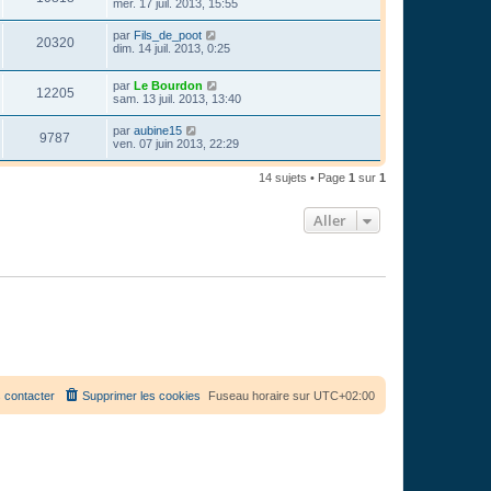
mer. 17 juil. 2013, 15:55
par
Fils_de_poot
20320
dim. 14 juil. 2013, 0:25
par
Le Bourdon
12205
sam. 13 juil. 2013, 13:40
par
aubine15
9787
ven. 07 juin 2013, 22:29
14 sujets • Page
1
sur
1
Aller
 contacter
Supprimer les cookies
Fuseau horaire sur
UTC+02:00