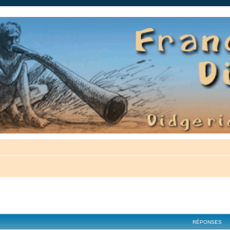
auté.
cher
cherche avancée
RÉPONSES