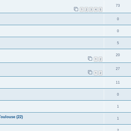
73
1
2
3
4
5
0
0
5
20
1
2
27
1
2
11
0
1
Toulouse (22)
1
2