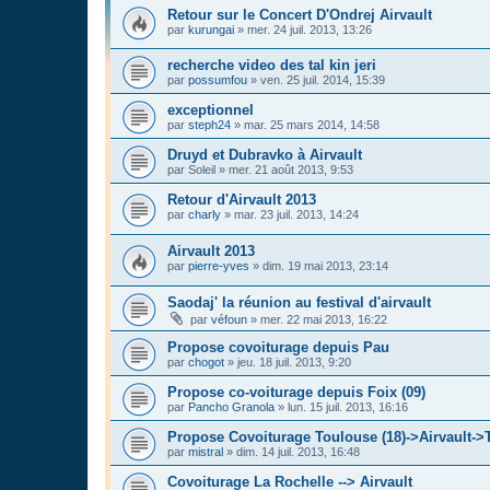
Retour sur le Concert D'Ondrej Airvault
par
kurungai
»
mer. 24 juil. 2013, 13:26
recherche video des tal kin jeri
par
possumfou
»
ven. 25 juil. 2014, 15:39
exceptionnel
par
steph24
»
mar. 25 mars 2014, 14:58
Druyd et Dubravko à Airvault
par
Soleil
»
mer. 21 août 2013, 9:53
Retour d'Airvault 2013
par
charly
»
mar. 23 juil. 2013, 14:24
Airvault 2013
par
pierre-yves
»
dim. 19 mai 2013, 23:14
Saodaj' la réunion au festival d'airvault
par
véfoun
»
mer. 22 mai 2013, 16:22
Propose covoiturage depuis Pau
par
chogot
»
jeu. 18 juil. 2013, 9:20
Propose co-voiturage depuis Foix (09)
par
Pancho Granola
»
lun. 15 juil. 2013, 16:16
Propose Covoiturage Toulouse (18)->Airvault->
par
mistral
»
dim. 14 juil. 2013, 16:48
Covoiturage La Rochelle --> Airvault