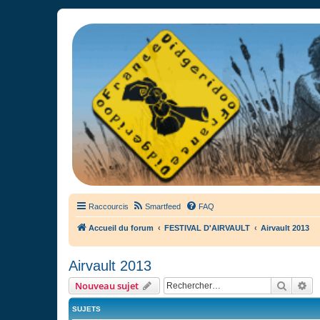
France Didgeridoo
Didgeridoo et Guimbarde sur France Didgeridoo - retrouvez la commun
Raccourcis
Smartfeed
FAQ
Accueil du forum
FESTIVAL D'AIRVAULT
Airvault 2013
Airvault 2013
Recher
Re
Nouveau sujet
SUJETS