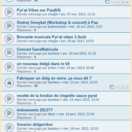
Réponses :
50
1
2
3
4
Pyr'at Vibes sur Pau(64)
Dernier message par
chogot
«
jeu. 07 nov. 2013, 12:31
Ondrej Smeykal (Workshop & concert) à Pau
Dernier message par
joelewombat
«
mer. 16 oct. 2013, 2:02
Réponses :
6
Brocante musicale Pyr'at vibes 3 Août
Dernier message par
chogot
«
lun. 29 juil. 2013, 10:53
Concert SansMatricule
Dernier message par
bamboo
«
jeu. 30 mai 2013, 21:15
Réponses :
4
un nouveau didgé dans le 64
Dernier message par
tchen
«
mer. 24 avr. 2013, 20:48
Réponses :
5
Fabriquer un didg en verre, ça vous dit ?
Dernier message par
bamboo
«
mar. 23 avr. 2013, 10:22
Réponses :
36
1
2
3
recette de la fondue de chapelle sauce pyrat
Dernier message par
bamboo
«
dim. 24 mars 2013, 13:42
Réponses :
1
événements 2013??
Dernier message par
tibert
«
mer. 16 janv. 2013, 22:56
Réponses :
1
Session didgeridoo
Dernier message par
bamboo
«
ven. 16 nov. 2012, 10:19
Réponses :
1