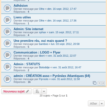
Adhésion
Dernier message par
Olhe
«
dim. 16 sept. 2012, 17:47
Réponses :
4
Liens utiles
Dernier message par
Olhe
«
dim. 16 sept. 2012, 17:36
Réponses :
1
Admin: Site internet
Dernier message par
sphax
«
sam. 15 sept. 2012, 17:11
Réponses :
4
Une première réu, oui mais quand ?
Dernier message par
bamboo
«
lun. 03 sept. 2012, 20:58
Réponses :
5
Communication : LOGO + Flyer
Dernier message par
tibert
«
ven. 31 août 2012, 22:07
Réponses :
4
Admin : STATUTS
Dernier message par
Biolodidje
«
ven. 31 août 2012, 16:47
Réponses :
2
admin : CRÉATION asso • Pyrénées Atlantiques (64)
Dernier message par
Flyroots
«
ven. 31 août 2012, 11:58
Réponses :
16
1
2
Nouveau sujet
20 sujets • Page
1
sur
1
Aller