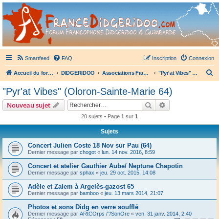
France Didgeridoo
Didgeridoo et Guimbarde sur France Didgeridoo - retrouvez la communauté.
Smartfeed
FAQ
Inscription
Connexion
R
Accueil du forum
DIDGERIDOO
Associations Françaises de Didgeridoo
"Pyr'at Vibes" (Oloron-Sainte-Marie 64)
e
"Pyr'at Vibes" (Oloron-Sainte-Marie 64)
c
Rechercher
Recherche avanc
Nouveau sujet
h
20 sujets • Page
1
sur
1
e
Sujets
r
c
Concert Julien Coste 18 Nov sur Pau (64)
Dernier message par
chogot
«
lun. 14 nov. 2016, 8:59
h
Concert et atelier Gauthier Aube/ Neptune Chapotin
e
Dernier message par
sphax
«
jeu. 29 oct. 2015, 14:08
r
Adèle et Zalem à Argelès-gazost 65
Dernier message par
bamboo
«
jeu. 13 mars 2014, 21:07
Photos et sons Didg en verre soufflé
Dernier message par
ARtCOrps /°/SonOre
«
ven. 31 janv. 2014, 2:40