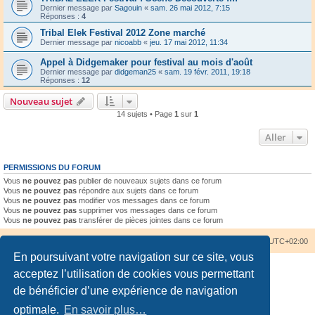
Dernier message par
Sagouin
«
sam. 26 mai 2012, 7:15
Réponses :
4
Tribal Elek Festival 2012 Zone marché
Dernier message par
nicoabb
«
jeu. 17 mai 2012, 11:34
Appel à Didgemaker pour festival au mois d'août
Dernier message par
didgeman25
«
sam. 19 févr. 2011, 19:18
Réponses :
12
Nouveau sujet
14 sujets • Page
1
sur
1
Aller
PERMISSIONS DU FORUM
Vous
ne pouvez pas
publier de nouveaux sujets dans ce forum
Vous
ne pouvez pas
répondre aux sujets dans ce forum
Vous
ne pouvez pas
modifier vos messages dans ce forum
Vous
ne pouvez pas
supprimer vos messages dans ce forum
Vous
ne pouvez pas
transférer de pièces jointes dans ce forum
Accueil du forum
Nous contacter
Fuseau horaire sur
UTC+02:00
En poursuivant votre navigation sur ce site, vous
acceptez l’utilisation de cookies vous permettant
de bénéficier d’une expérience de navigation
optimale.
En savoir plus…