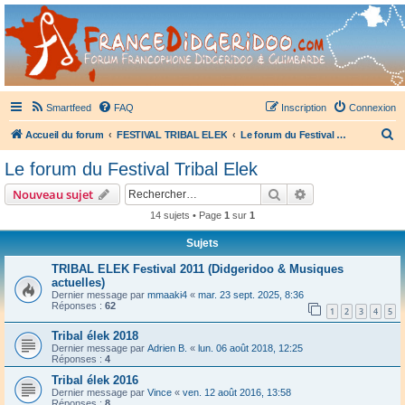
France Didgeridoo
Didgeridoo et Guimbarde sur France Didgeridoo - retrouvez la communauté.
Smartfeed
FAQ
Inscription
Connexion
R
Accueil du forum
FESTIVAL TRIBAL ELEK
Le forum du Festival Tribal Elek
e
Le forum du Festival Tribal Elek
c
Rechercher
Recherche avanc
Nouveau sujet
h
14 sujets • Page
1
sur
1
e
Sujets
r
c
TRIBAL ELEK Festival 2011 (Didgeridoo & Musiques
actuelles)
h
Dernier message par
mmaaki4
«
mar. 23 sept. 2025, 8:36
Réponses :
62
e
1
2
3
4
5
r
Tribal élek 2018
Dernier message par
Adrien B.
«
lun. 06 août 2018, 12:25
Réponses :
4
Tribal élek 2016
Dernier message par
Vince
«
ven. 12 août 2016, 13:58
Réponses :
8