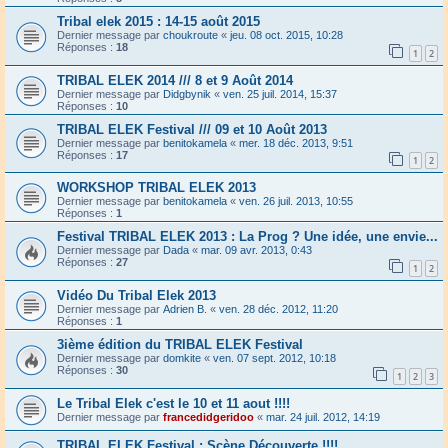
Tribal elek 2015 : 14-15 août 2015
Dernier message par
choukroute
«
jeu. 08 oct. 2015, 10:28
Réponses :
18
1
2
TRIBAL ELEK 2014 /// 8 et 9 Août 2014
Dernier message par
Didgbynik
«
ven. 25 juil. 2014, 15:37
Réponses :
10
TRIBAL ELEK Festival /// 09 et 10 Août 2013
Dernier message par
benitokamela
«
mer. 18 déc. 2013, 9:51
Réponses :
17
1
2
WORKSHOP TRIBAL ELEK 2013
Dernier message par
benitokamela
«
ven. 26 juil. 2013, 10:55
Réponses :
1
Festival TRIBAL ELEK 2013 : La Prog ? Une idée, une envie...
Dernier message par
Dada
«
mar. 09 avr. 2013, 0:43
Réponses :
27
1
2
Vidéo Du Tribal Elek 2013
Dernier message par
Adrien B.
«
ven. 28 déc. 2012, 11:20
Réponses :
1
3ième édition du TRIBAL ELEK Festival
Dernier message par
domkite
«
ven. 07 sept. 2012, 10:18
Réponses :
30
1
2
3
Le Tribal Elek c'est le 10 et 11 aout !!!!
Dernier message par
francedidgeridoo
«
mar. 24 juil. 2012, 14:19
TRIBAL ELEK Festival : Scène Découverte !!!!