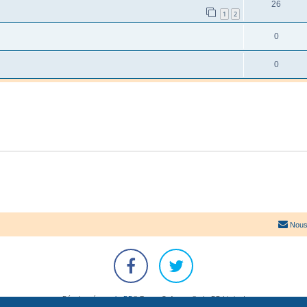
26
1
2
0
0
Nous
Développé par
phpBB
® Forum Software © phpBB Limited