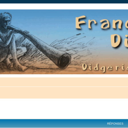
auté.
cher
cherche avancée
RÉPONSES