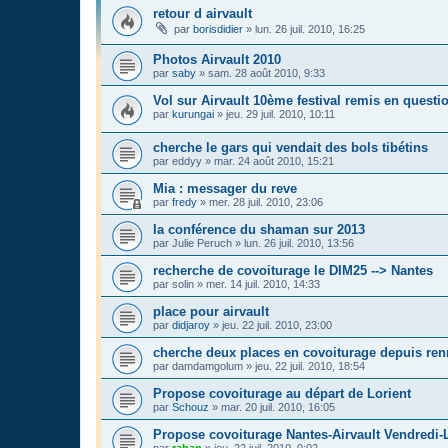
retour d airvault
par
borisdidier
»
lun. 26 juil. 2010, 16:25
Photos Airvault 2010
par
saby
»
sam. 28 août 2010, 9:33
Vol sur Airvault 10ème festival remis en questi
par
kurungai
»
jeu. 29 juil. 2010, 10:11
cherche le gars qui vendait des bols tibétins
par
eddyy
»
mar. 24 août 2010, 15:21
Mia : messager du reve
par
fredy
»
mer. 28 juil. 2010, 23:06
la conférence du shaman sur 2013
par
Julie Peruch
»
lun. 26 juil. 2010, 13:56
recherche de covoiturage le DIM25 --> Nantes
par
solin
»
mer. 14 juil. 2010, 14:33
place pour airvault
par
didjaroy
»
jeu. 22 juil. 2010, 23:00
cherche deux places en covoiturage depuis re
par
damdamgolum
»
jeu. 22 juil. 2010, 18:54
Propose covoiturage au départ de Lorient
par
Schouz
»
mar. 20 juil. 2010, 16:05
Propose covoiturage Nantes-Airvault Vendredi-