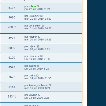
par
rahan
5137
jeu. 22 juil. 2010, 11:24
par
kokonuty
4636
mer. 21 juil. 2010, 18:50
par
borisdidier
20052
mer. 21 juil. 2010, 16:21
par
krismix
4292
mar. 20 juil. 2010, 14:29
par
ptijean
5080
mar. 20 juil. 2010, 9:21
par
manuel-v
6120
lun. 19 juil. 2010, 21:40
par
zalem
4597
lun. 19 juil. 2010, 8:29
par
galina
7673
mer. 14 juil. 2010, 11:36
par
Amaury le barde
8463
mer. 16 juin 2010, 8:21
par
wiwi.be
38341
lun. 14 juin 2010, 20:57
par
pOgO