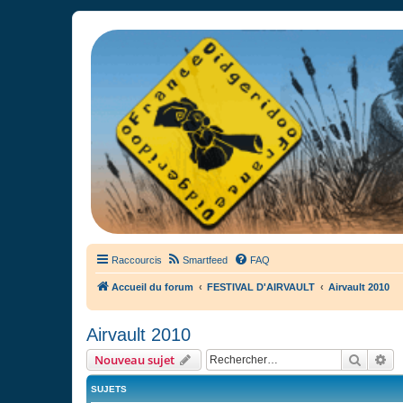
France Didgeridoo
Didgeridoo et Guimbarde sur France Didgeridoo - retrouvez la commun
Raccourcis
Smartfeed
FAQ
Accueil du forum
FESTIVAL D'AIRVAULT
Airvault 2010
Airvault 2010
Recher
Re
Nouveau sujet
SUJETS