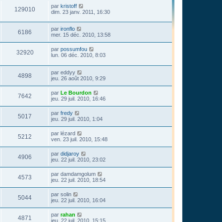
par
kristoff
129010
dim. 23 janv. 2011, 16:30
par
ironflo
6186
mer. 15 déc. 2010, 13:58
par
possumfou
32920
lun. 06 déc. 2010, 8:03
par
eddyy
4898
jeu. 26 août 2010, 9:29
par
Le Bourdon
7642
jeu. 29 juil. 2010, 16:46
par
fredy
5017
jeu. 29 juil. 2010, 1:04
par
lézard
5212
ven. 23 juil. 2010, 15:48
par
didjaroy
4906
jeu. 22 juil. 2010, 23:02
par
damdamgolum
4573
jeu. 22 juil. 2010, 18:54
par
solin
5044
jeu. 22 juil. 2010, 16:04
par
rahan
4871
jeu. 22 juil. 2010, 15:15