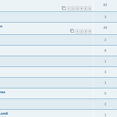
83
1
2
3
4
5
6
3
on
48
1
2
3
4
2
8
1
3
1
nnes
0
2
Lundi
1