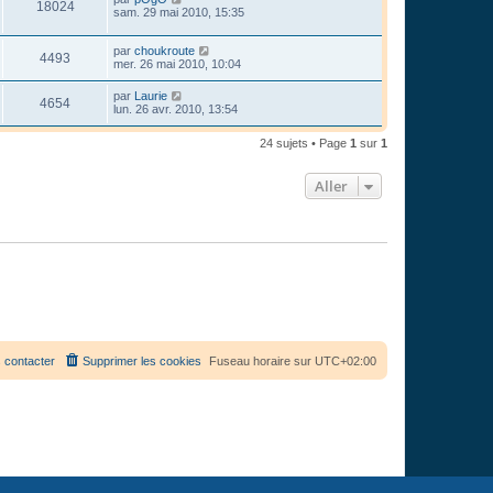
18024
sam. 29 mai 2010, 15:35
par
choukroute
4493
mer. 26 mai 2010, 10:04
par
Laurie
4654
lun. 26 avr. 2010, 13:54
24 sujets • Page
1
sur
1
Aller
 contacter
Supprimer les cookies
Fuseau horaire sur
UTC+02:00