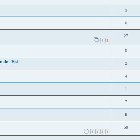
3
0
27
1
2
0
e de l'Est
2
4
1
7
9
59
1
2
3
4