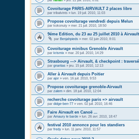
par
rahan
»
jeu. 22 juil. 2010, 0:02
Covoiturage PARIS-AIRVAULT 2 places libre
par
tribalvints
»
lun. 19 juil. 2010, 11:03
Propose covoiturage vendredi depuis Melun
par
kokonuty
»
mer. 21 juil. 2010, 18:50
9éme Edition, du 23 au 25 juillet 2010 à Airvault
par
Benjahpieds
»
mer. 02 juin 2010, 8:01
Covoiturage minibus Grenoble Airvault
par
krismix
»
mar. 20 juil. 2010, 14:29
Strasbourg ---> Airvault, & checkpoint : traversé
par
gnaritas
»
jeu. 15 juil. 2010, 12:13
Aller à Airvault depuis Poitier
par
ajor
»
ven. 16 juil. 2010, 9:53
Propose covoiturage grenoble-Airvault
par
zalem
»
dim. 18 juil. 2010, 12:04
recherche covoiturage paris => airvault
par
didge-ben-77
»
ven. 02 juil. 2010, 16:46
Faire Airvault en Canoë ...
par
Amaury le barde
»
lun. 26 avr. 2010, 18:47
festival 2010 annonce pour les standiers
par
fredy
»
lun. 11 janv. 2010, 11:57