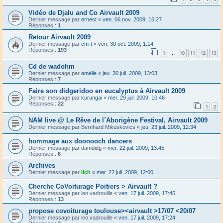
Vidéo de Djalu and Co Airvault 2009
Dernier message par
ernest
«
ven. 06 nov. 2009, 16:27
Réponses :
1
Retour Airvault 2009
Dernier message par
cm-t
«
ven. 30 oct. 2009, 1:14
Réponses :
193
1
10
11
12
13
…
Cd de wadohm
Dernier message par
amélie
«
jeu. 30 juil. 2009, 13:03
Réponses :
7
Faire son didgeridoo en eucalyptus à Airvault 2009
Dernier message par
kurungai
«
mer. 29 juil. 2009, 10:46
Réponses :
22
1
2
NAM live @ Le Rêve de l´Aborigène Festival, Airvault 2009
Dernier message par
Bernhard Mikuskovics
«
jeu. 23 juil. 2009, 12:34
hommage aux doonooch dancers
Dernier message par
damdidg
«
mer. 22 juil. 2009, 13:45
Réponses :
6
Archives
Dernier message par
lich
«
mer. 22 juil. 2009, 12:00
Cherche CoVoiturage Poitiers > Airvault ?
Dernier message par
leo.vadrouille
«
ven. 17 juil. 2009, 17:45
Réponses :
13
propose covoiturage toulouse><airvault >17/07 <20/07
Dernier message par
leo.vadrouille
«
ven. 17 juil. 2009, 17:24