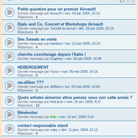
1
2
Petite question pour un premier Airvault!
Dernier message par
bousyfl
«
ven. 03 juil. 2009, 10:13
Réponses :
4
Djalu and Co, Concert et Workshops Airvault
Dernier message par
Termité du bocal
«
dim. 28 juin 2009, 20:16
Réponses :
9
Des Sweats en vente
Dernier message par
bamboo
«
lun. 22 juin 2009, 23:23
Réponses :
4
cherche covoiturage depuis l'Italie !
Dernier message par
Eugénie
«
ven. 05 juin 2009, 16:49
HEBERGEMENT
Dernier message par
Nana
«
mar. 05 mai 2009, 16:16
Réponses :
5
wa-dôhm ???
Dernier message par
delfinka
«
lun. 04 mai 2009, 19:06
Réponses :
4
Quels artistes aimeriez et/ou pensez vous voir cette année ?
Dernier message par
fred lyon
«
mer. 15 avr. 2009, 8:27
Réponses :
12
Bénévoles
Dernier message par
lich
«
ven. 10 avr. 2009, 0:41
contact responsable stand
Dernier message par
saby
«
dim. 11 janv. 2009, 11:12
Réponses :
4