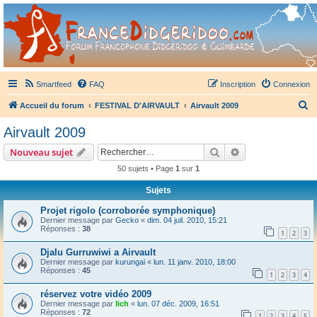
France Didgeridoo
Didgeridoo et Guimbarde sur France Didgeridoo - retrouvez la communauté.
Smartfeed
FAQ
Inscription
Connexion
R
Accueil du forum
FESTIVAL D'AIRVAULT
Airvault 2009
e
Airvault 2009
c
Rechercher
Recherche avanc
Nouveau sujet
h
50 sujets • Page
1
sur
1
e
Sujets
r
c
Projet rigolo (corroborée symphonique)
Dernier message par
Gecko
«
dim. 04 juil. 2010, 15:21
h
Réponses :
38
1
2
3
e
Djalu Gurruwiwi a Airvault
r
Dernier message par
kurungai
«
lun. 11 janv. 2010, 18:00
Réponses :
45
1
2
3
4
réservez votre vidéo 2009
Dernier message par
lich
«
lun. 07 déc. 2009, 16:51
Réponses :
72
1
2
3
4
5