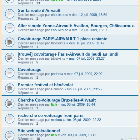
Réponses :
13
Sur la route d'Airvault
Dernier message par
choukroute
«
dim. 12 juil. 2009, 13:59
Réponses :
1
Aller simple Yonne-Airvault: Avallon, Bourges, Châteauroux.
Dernier message par
choukroute
«
dim. 12 juil. 2009, 13:57
Covoiturage PARIS-AIRVAULT 1 place restante
Dernier message par
tribalvints
«
ven. 10 juil. 2009, 11:47
Réponses :
1
[trouvé] covoiturage Paris-Airvault du jeudi au lundi
Dernier message par
tribalvints
«
mar. 07 juil. 2009, 23:27
Réponses :
5
Covoiturage
Dernier message par
podosta
«
mar. 07 juil. 2009, 22:02
Réponses :
1
Premier festival et bénévolat
Dernier message par
Grumph
«
lun. 06 juil. 2009, 23:55
Réponses :
8
Cherche Co-Voiturage Bruxelles-Airvault
Dernier message par
lich
«
lun. 06 juil. 2009, 18:44
Réponses :
3
recherche co voiturage from paris
Dernier message par
melkou
«
dim. 05 juil. 2009, 22:22
Réponses :
1
Site web opérationnel
Dernier message par
lich
«
ven. 03 juil. 2009, 18:13
Réponses :
16