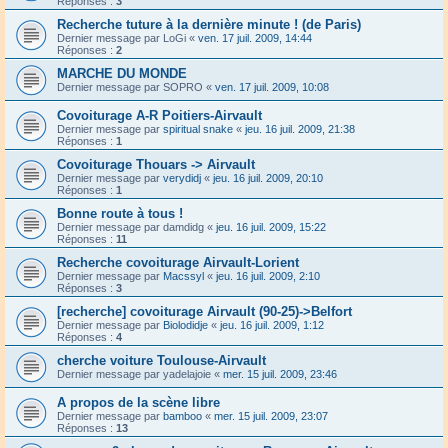
Réponses :
3
Recherche tuture à la dernière minute ! (de Paris)
Dernier message par
LoGi
«
ven. 17 juil. 2009, 14:44
Réponses :
2
MARCHE DU MONDE
Dernier message par
SOPRO
«
ven. 17 juil. 2009, 10:08
Covoiturage A-R Poitiers-Airvault
Dernier message par
spiritual snake
«
jeu. 16 juil. 2009, 21:38
Réponses :
1
Covoiturage Thouars -> Airvault
Dernier message par
verydidj
«
jeu. 16 juil. 2009, 20:10
Réponses :
1
Bonne route à tous !
Dernier message par
damdidg
«
jeu. 16 juil. 2009, 15:22
Réponses :
11
Recherche covoiturage Airvault-Lorient
Dernier message par
Macssyl
«
jeu. 16 juil. 2009, 2:10
Réponses :
3
[recherche] covoiturage Airvault (90-25)->Belfort
Dernier message par
Biolodidje
«
jeu. 16 juil. 2009, 1:12
Réponses :
4
cherche voiture Toulouse-Airvault
Dernier message par
yadelajoie
«
mer. 15 juil. 2009, 23:46
A propos de la scène libre
Dernier message par
bamboo
«
mer. 15 juil. 2009, 23:07
Réponses :
13