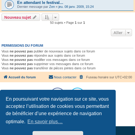
En attendant le festival...
Dernier message par
Zen
«
jeu. 08 janv. 2009, 15:24
Nouveau sujet
50 sujets • Page
1
sur
1
Aller
PERMISSIONS DU FORUM
Vous
ne pouvez pas
publier de nouveaux sujets dans ce forum
Vous
ne pouvez pas
répondre aux sujets dans ce forum
Vous
ne pouvez pas
modifier vos messages dans ce forum
Vous
ne pouvez pas
supprimer vos messages dans ce forum
Vous
ne pouvez pas
transférer de pièces jointes dans ce forum
Accueil du forum
Nous contacter
Fuseau horaire sur
UTC+02:00
En poursuivant votre navigation sur ce site, vous
acceptez l’utilisation de cookies vous permettant
Développé par
phpBB
® Forum Software © phpBB Limited
de bénéficier d’une expérience de navigation
Traduction française officielle
©
Qiaeru
Confidentialité
|
Conditions
optimale.
En savoir plus…