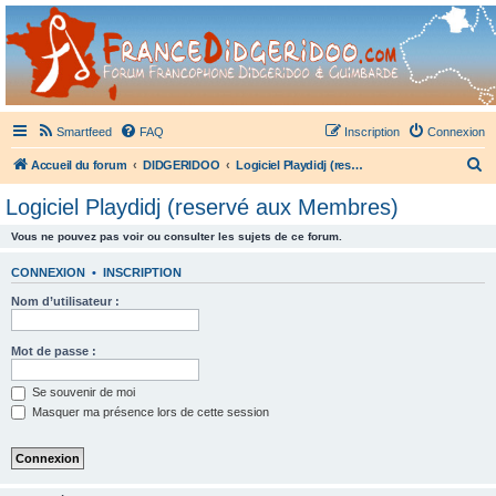
France Didgeridoo
Didgeridoo et Guimbarde sur France Didgeridoo - retrouvez la communauté.
Smartfeed
FAQ
Inscription
Connexion
R
Accueil du forum
DIDGERIDOO
Logiciel Playdidj (reservé aux Membres)
e
Logiciel Playdidj (reservé aux Membres)
c
Vous ne pouvez pas voir ou consulter les sujets de ce forum.
h
e
CONNEXION
•
INSCRIPTION
r
Nom d’utilisateur :
c
h
Mot de passe :
e
Se souvenir de moi
r
Masquer ma présence lors de cette session