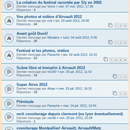
La création du festival racontée par Sly en 2002
Dernier message par
Vince
«
mer. 07 nov. 2012, 17:39
Réponses :
4
Vos photos et vidéos d'Airvault 2012
Dernier message par
csil
«
lun. 20 août 2012, 18:08
Réponses :
44
1
2
3
Avant goût Dooö!
Dernier message par
Nikolans
«
sam. 04 août 2012, 9:36
Réponses :
30
1
2
3
Festival et les photos, vidéos
Dernier message par
Panache
«
jeu. 02 août 2012, 10:10
Réponses :
53
1
2
3
4
Scène libre et tremplin à Airvault 2012
Dernier message par
nico87
«
lun. 30 juil. 2012, 11:42
Réponses :
15
1
2
Super Airvo 2012
Dernier message par
Ahaw
«
mer. 25 juil. 2012, 18:33
Réponses :
15
1
2
Plénitude
Dernier message par
Panache
«
mar. 24 juil. 2012, 10:54
rech covoiturage depuis clermont (ou lyon éventuellement)
Dernier message par
veroB
«
ven. 20 juil. 2012, 10:28
Réponses :
1
covoiturage Montpellier/ Airvault; Airvault/Metz