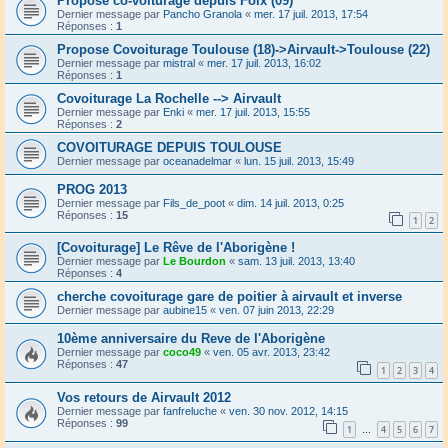
Propose co-voiturage depuis Foix (09)
Dernier message par
Pancho Granola
«
mer. 17 juil. 2013, 17:54
Réponses :
1
Propose Covoiturage Toulouse (18)->Airvault->Toulouse (22)
Dernier message par
mistral
«
mer. 17 juil. 2013, 16:02
Réponses :
1
Covoiturage La Rochelle --> Airvault
Dernier message par
Enki
«
mer. 17 juil. 2013, 15:55
Réponses :
2
COVOITURAGE DEPUIS TOULOUSE
Dernier message par
oceanadelmar
«
lun. 15 juil. 2013, 15:49
PROG 2013
Dernier message par
Fils_de_poot
«
dim. 14 juil. 2013, 0:25
Réponses :
15
1
2
[Covoiturage] Le Rêve de l'Aborigène !
Dernier message par
Le Bourdon
«
sam. 13 juil. 2013, 13:40
Réponses :
4
cherche covoiturage gare de poitier à airvault et inverse
Dernier message par
aubine15
«
ven. 07 juin 2013, 22:29
10ème anniversaire du Reve de l'Aborigène
Dernier message par
coco49
«
ven. 05 avr. 2013, 23:42
Réponses :
47
1
2
3
4
Vos retours de Airvault 2012
Dernier message par
fanfreluche
«
ven. 30 nov. 2012, 14:15
Réponses :
99
1
4
5
6
7
…