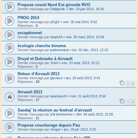
Propose covoit Nord Est gironde RVO
Dernier message par
Didgbynik
«
dim. 29 juin 2014, 18:26
PROG 2014
Dernier message par
pOgO
«
ven. 30 mai 2014, 9:02
Réponses :
6
exceptionnel
Dernier message par
steph24
«
mar. 25 mars 2014, 14:58
écologie cherche binome
Dernier message par
joelewombat
«
lun. 02 déc. 2013, 12:23
Druyd et Dubravko à Airvault
Dernier message par
Soleil
«
ven. 13 sept. 2013, 23:21
Réponses :
5
Retour d'Airvault 2013
Dernier message par
gisclace
«
jeu. 29 août 2013, 9:41
Réponses :
20
1
2
Airvault 2013
Dernier message par
tatankas24
«
mer. 21 août 2013, 8:54
Réponses :
27
1
2
Saodaj' la réunion au festival d'airvault
Dernier message par
p'tit benhomme
«
dim. 04 août 2013, 21:05
Réponses :
11
Propose covoiturage depuis Pau
Dernier message par
chogot
«
jeu. 18 juil. 2013, 9:20