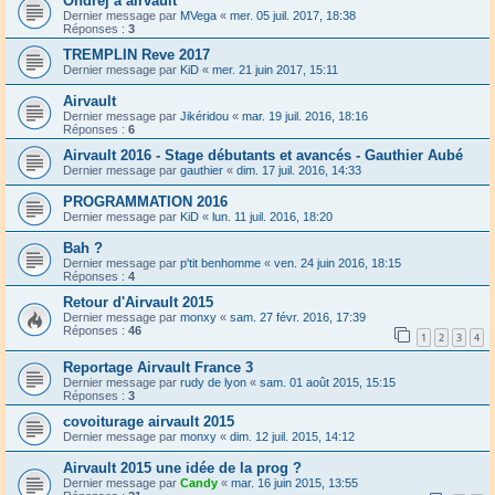
Ondrej a airvault
Dernier message par
MVega
«
mer. 05 juil. 2017, 18:38
Réponses :
3
TREMPLIN Reve 2017
Dernier message par
KiD
«
mer. 21 juin 2017, 15:11
Airvault
Dernier message par
Jikéridou
«
mar. 19 juil. 2016, 18:16
Réponses :
6
Airvault 2016 - Stage débutants et avancés - Gauthier Aubé
Dernier message par
gauthier
«
dim. 17 juil. 2016, 14:33
PROGRAMMATION 2016
Dernier message par
KiD
«
lun. 11 juil. 2016, 18:20
Bah ?
Dernier message par
p'tit benhomme
«
ven. 24 juin 2016, 18:15
Réponses :
4
Retour d'Airvault 2015
Dernier message par
monxy
«
sam. 27 févr. 2016, 17:39
Réponses :
46
1
2
3
4
Reportage Airvault France 3
Dernier message par
rudy de lyon
«
sam. 01 août 2015, 15:15
Réponses :
3
covoiturage airvault 2015
Dernier message par
monxy
«
dim. 12 juil. 2015, 14:12
Airvault 2015 une idée de la prog ?
Dernier message par
Candy
«
mar. 16 juin 2015, 13:55