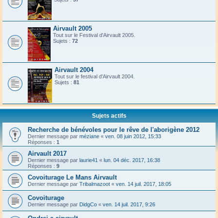
Airvault 2005
Tout sur le Festival d'Airvault 2005.
Sujets :
72
Airvault 2004
Tout sur le festival d'Airvault 2004.
Sujets :
81
Sujets actifs
Recherche de bénévoles pour le rêve de l'aborigène 2012
Dernier message par
méziane
«
ven. 08 juin 2012, 15:33
Réponses :
1
Airvault 2017
Dernier message par
laurie41
«
lun. 04 déc. 2017, 16:38
Réponses :
9
Covoiturage Le Mans Airvault
Dernier message par
Tribalmazoot
«
ven. 14 juil. 2017, 18:05
Covoiturage
Dernier message par
DidgCo
«
ven. 14 juil. 2017, 9:26