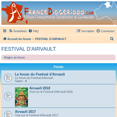
France Didgeridoo
Didgeridoo et Guimbarde sur France Didgeridoo - retrouvez la communauté.
Smartfeed
FAQ
Inscription
Connexion
R
Accueil du forum
FESTIVAL D'AIRVAULT
e
FESTIVAL D'AIRVAULT
c
Règles du forum
h
e
Forum
r
Le forum du Festival d'Airvault
c
Le forum du Festival d'Airvault
Sujets :
4
h
Airvault 2018
e
Tout sur le Festival d'Airvault 2018
r
Airvault 2017
Tout sur le Festival d'Airvault 2017