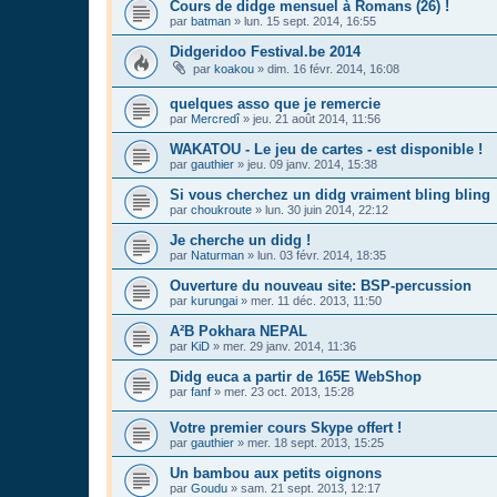
Cours de didge mensuel à Romans (26) !
par
batman
»
lun. 15 sept. 2014, 16:55
Didgeridoo Festival.be 2014
par
koakou
»
dim. 16 févr. 2014, 16:08
quelques asso que je remercie
par
Mercredî
»
jeu. 21 août 2014, 11:56
WAKATOU - Le jeu de cartes - est disponible !
par
gauthier
»
jeu. 09 janv. 2014, 15:38
Si vous cherchez un didg vraiment bling bling
par
choukroute
»
lun. 30 juin 2014, 22:12
Je cherche un didg !
par
Naturman
»
lun. 03 févr. 2014, 18:35
Ouverture du nouveau site: BSP-percussion
par
kurungai
»
mer. 11 déc. 2013, 11:50
A²B Pokhara NEPAL
par
KiD
»
mer. 29 janv. 2014, 11:36
Didg euca a partir de 165E WebShop
par
fanf
»
mer. 23 oct. 2013, 15:28
Votre premier cours Skype offert !
par
gauthier
»
mer. 18 sept. 2013, 15:25
Un bambou aux petits oignons
par
Goudu
»
sam. 21 sept. 2013, 12:17