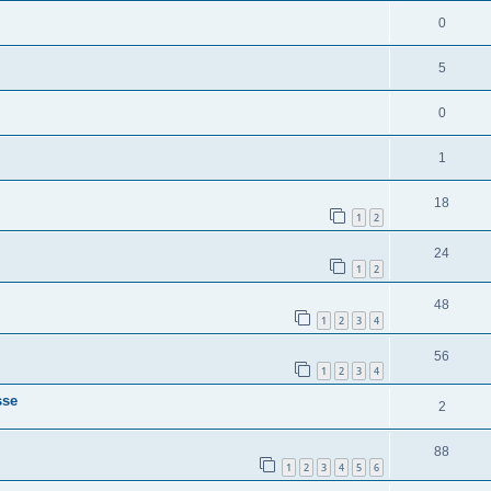
0
5
0
1
18
1
2
24
1
2
48
1
2
3
4
56
1
2
3
4
sse
2
88
1
2
3
4
5
6