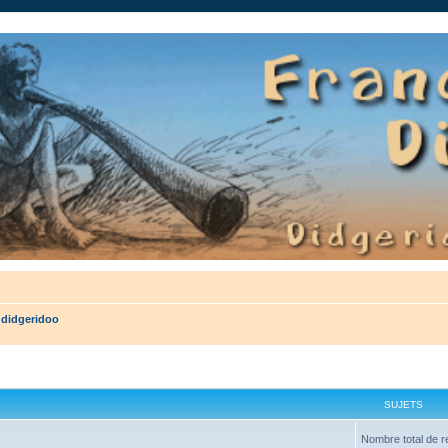
auté.
 didgeridoo
SUJETS
Nombre total de r