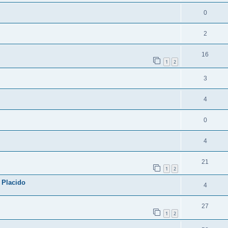
0
2
16
1
2
3
4
0
4
21
1
2
 Placido
4
27
1
2