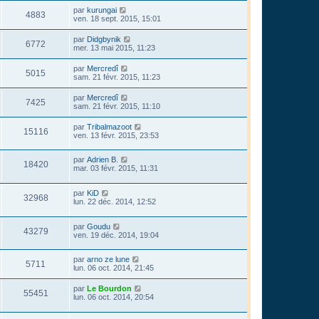
par
kurungai
4883
ven. 18 sept. 2015, 15:01
par
Didgbynik
6772
mer. 13 mai 2015, 11:23
par
Mercredî
5015
sam. 21 févr. 2015, 11:23
par
Mercredî
7425
sam. 21 févr. 2015, 11:10
par
Tribalmazoot
15116
ven. 13 févr. 2015, 23:53
par
Adrien B.
18420
mar. 03 févr. 2015, 11:31
par
KiD
32968
lun. 22 déc. 2014, 12:52
par
Goudu
43279
ven. 19 déc. 2014, 19:04
par
arno ze lune
5711
lun. 06 oct. 2014, 21:45
par
Le Bourdon
55451
lun. 06 oct. 2014, 20:54