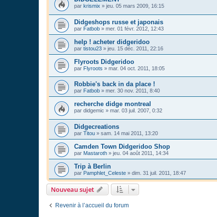
par
krismix
»
jeu. 05 mars 2009, 16:15
Didgeshops russe et japonais
par
Fatbob
»
mer. 01 févr. 2012, 12:43
help ! acheter didgeridoo
par
tistou23
»
jeu. 15 déc. 2011, 22:16
Flyroots Didgeridoo
par
Flyroots
»
mar. 04 oct. 2011, 18:05
Robbie's back in da place !
par
Fatbob
»
mer. 30 nov. 2011, 8:40
recherche didge montreal
par
didgemic
»
mar. 03 juil. 2007, 0:32
Didgecreations
par
Titou
»
sam. 14 mai 2011, 13:20
Camden Town Didgeridoo Shop
par
Mastaroth
»
jeu. 04 août 2011, 14:34
Trip à Berlin
par
Pamphlet_Celeste
»
dim. 31 juil. 2011, 18:47
Nouveau sujet
Revenir à l’accueil du forum