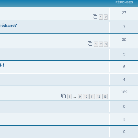
RÉPONSES
27
1
2
médiaire?
7
30
1
2
3
5
 !
6
4
189
1
9
10
11
12
13
…
0
3
0