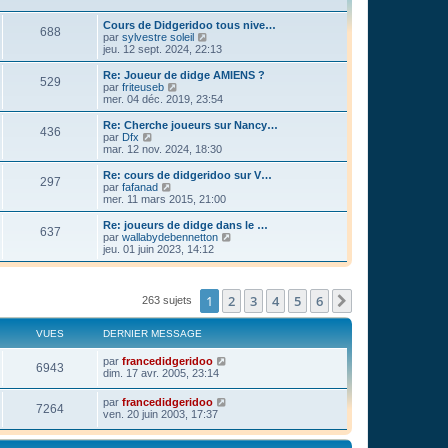
Cours de Didgeridoo tous nive…
688
C
par
sylvestre soleil
o
jeu. 12 sept. 2024, 22:13
n
s
Re: Joueur de didge AMIENS ?
529
u
C
par
friteuseb
l
o
mer. 04 déc. 2019, 23:54
t
n
e
s
Re: Cherche joueurs sur Nancy…
436
r
u
C
par
Dfx
l
l
o
mar. 12 nov. 2024, 18:30
e
t
n
d
e
s
Re: cours de didgeridoo sur V…
e
297
r
u
C
par
fafanad
r
l
l
o
mer. 11 mars 2015, 21:00
n
e
t
n
i
d
e
s
Re: joueurs de didge dans le …
e
e
637
r
u
C
par
wallabydebennetton
r
r
l
l
o
jeu. 01 juin 2023, 14:12
m
n
e
t
n
e
i
d
e
s
s
e
e
r
u
s
r
r
l
l
1
2
3
4
5
6
Suivant
263 sujets
a
m
n
e
t
g
e
i
d
e
e
s
e
e
r
VUES
DERNIER MESSAGE
s
r
r
l
a
m
n
e
par
francedidgeridoo
g
e
i
6943
d
dim. 17 avr. 2005, 23:14
e
s
e
e
s
r
r
a
par
francedidgeridoo
m
n
7264
g
ven. 20 juin 2003, 17:37
e
i
e
s
e
s
r