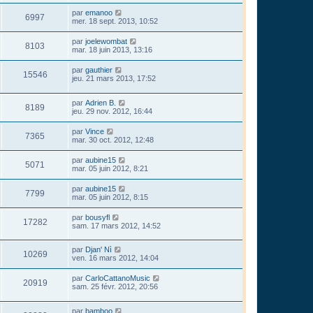
par
emanoo
6997
mer. 18 sept. 2013, 10:52
par
joelewombat
8103
mar. 18 juin 2013, 13:16
par
gauthier
15546
jeu. 21 mars 2013, 17:52
par
Adrien B.
8189
jeu. 29 nov. 2012, 16:44
par
Vince
7365
mar. 30 oct. 2012, 12:48
par
aubine15
5071
mar. 05 juin 2012, 8:21
par
aubine15
7799
mar. 05 juin 2012, 8:15
par
bousyfl
17282
sam. 17 mars 2012, 14:52
par
Djan' Nì
10269
ven. 16 mars 2012, 14:04
par
CarloCattanoMusic
20919
sam. 25 févr. 2012, 20:56
par
bamboo