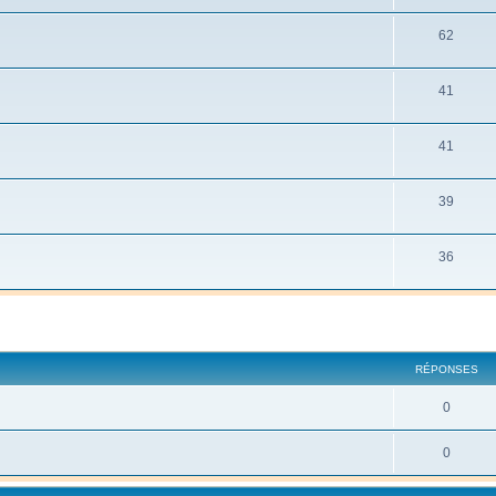
62
41
41
39
36
cher
cherche avancée
RÉPONSES
0
0