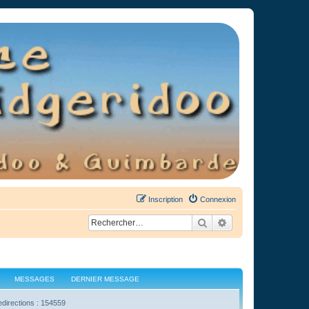
Inscription
Connexion
Rechercher
Recherche avancée
MESSAGES
DERNIER MESSAGE
edirections : 154559