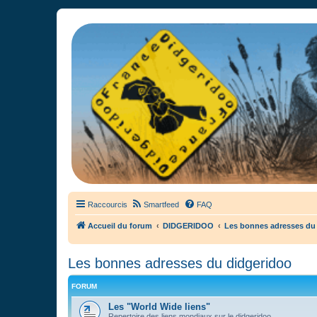
France Didgeridoo
Didgeridoo et Guimbarde sur France Didgeridoo - retrouvez la commun
Raccourcis
Smartfeed
FAQ
Accueil du forum
DIDGERIDOO
Les bonnes adresses du
Les bonnes adresses du didgeridoo
FORUM
Les "World Wide liens"
Repertoire des liens mondiaux sur le didgeridoo.