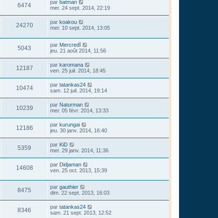
par
batman
6474
mer. 24 sept. 2014, 22:19
par
koakou
24270
mer. 10 sept. 2014, 13:05
par
Mercredî
5043
jeu. 21 août 2014, 11:56
par
karomana
12187
ven. 25 juil. 2014, 18:45
par
tatankas24
10474
sam. 12 juil. 2014, 19:14
par
Naturman
10239
mer. 05 févr. 2014, 13:33
par
kurungai
12186
jeu. 30 janv. 2014, 16:40
par
KiD
5359
mer. 29 janv. 2014, 11:36
par
Didjaman
14608
ven. 25 oct. 2013, 15:39
par
gauthier
8475
dim. 22 sept. 2013, 16:03
par
tatankas24
8346
sam. 21 sept. 2013, 12:52