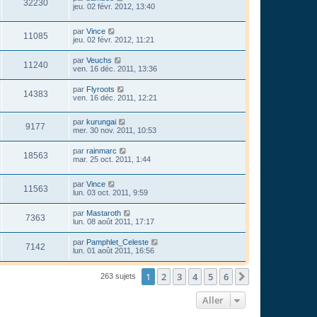
32230
jeu. 02 févr. 2012, 13:40
par
Vince
11085
jeu. 02 févr. 2012, 11:21
par
Veuchs
11240
ven. 16 déc. 2011, 13:36
par
Flyroots
14383
ven. 16 déc. 2011, 12:21
par
kurungai
9177
mer. 30 nov. 2011, 10:53
par
rainmarc
18563
mar. 25 oct. 2011, 1:44
par
Vince
11563
lun. 03 oct. 2011, 9:59
par
Mastaroth
7363
lun. 08 août 2011, 17:17
par
Pamphlet_Celeste
7142
lun. 01 août 2011, 16:56
1
2
3
4
5
6
Suivant
263 sujets
Aller