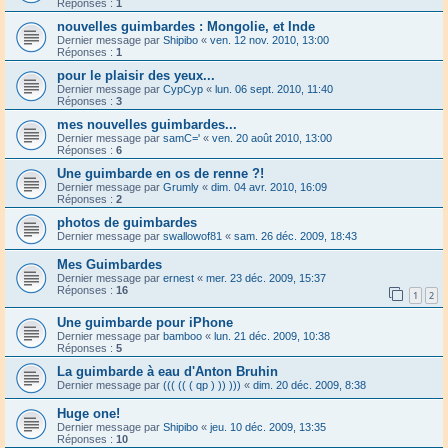
Réponses :
1
nouvelles guimbardes : Mongolie, et Inde
Dernier message par
Shipibo
«
ven. 12 nov. 2010, 13:00
Réponses :
1
pour le plaisir des yeux...
Dernier message par
CypCyp
«
lun. 06 sept. 2010, 11:40
Réponses :
3
mes nouvelles guimbardes...
Dernier message par
samC='
«
ven. 20 août 2010, 13:00
Réponses :
6
Une guimbarde en os de renne ?!
Dernier message par
Grumly
«
dim. 04 avr. 2010, 16:09
Réponses :
2
photos de guimbardes
Dernier message par
swallowof81
«
sam. 26 déc. 2009, 18:43
Mes Guimbardes
Dernier message par
ernest
«
mer. 23 déc. 2009, 15:37
Réponses :
16
1
2
Une guimbarde pour iPhone
Dernier message par
bamboo
«
lun. 21 déc. 2009, 10:38
Réponses :
5
La guimbarde à eau d'Anton Bruhin
Dernier message par
((( (( ( qp ) )) )))
«
dim. 20 déc. 2009, 8:38
Huge one!
Dernier message par
Shipibo
«
jeu. 10 déc. 2009, 13:35
Réponses :
10