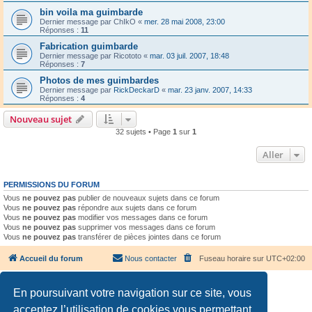
bin voila ma guimbarde
Dernier message par
ChIkO
«
mer. 28 mai 2008, 23:00
Réponses :
11
Fabrication guimbarde
Dernier message par
Ricototo
«
mar. 03 juil. 2007, 18:48
Réponses :
7
Photos de mes guimbardes
Dernier message par
RickDeckarD
«
mar. 23 janv. 2007, 14:33
Réponses :
4
Nouveau sujet
32 sujets • Page
1
sur
1
Aller
PERMISSIONS DU FORUM
Vous
ne pouvez pas
publier de nouveaux sujets dans ce forum
Vous
ne pouvez pas
répondre aux sujets dans ce forum
Vous
ne pouvez pas
modifier vos messages dans ce forum
Vous
ne pouvez pas
supprimer vos messages dans ce forum
Vous
ne pouvez pas
transférer de pièces jointes dans ce forum
Accueil du forum
Nous contacter
Fuseau horaire sur
UTC+02:00
En poursuivant votre navigation sur ce site, vous
acceptez l’utilisation de cookies vous permettant