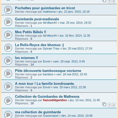
1
2
Pochettes pour guimbardes en tricot
Dernier message par
mathesna
«
jeu. 22 janv. 2015, 10:18
Guimbarde post-medievale
Dernier message par
AirVibes44
«
mar. 25 nov. 2014, 19:33
Réponses :
1
Mes Petits Bébés !!
Dernier message par
AirVibes44
«
lun. 10 févr. 2014, 11:35
Réponses :
5
La Rolls-Royce des khomus :)
Dernier message par
Sylvain Trias
«
lun. 20 mai 2013, 17:24
Réponses :
6
les miennes !!
Dernier message par
Envel
«
sam. 29 sept. 2012, 0:45
Réponses :
14
Ptite découverte bambooesque nocturne
Dernier message par
bamboo
«
ven. 18 mai 2012, 22:43
Réponses :
2
A mon tour ! La famille bondissante.
Dernier message par
Envel
«
mer. 28 mars 2012, 22:36
Réponses :
5
Collection de Guimbardes de Mathesna
Dernier message par
francedidgeridoo
«
jeu. 10 nov. 2011, 11:45
Réponses :
18
1
2
ma collection de guimbarde
Dernier message par
Gasteropod
«
dim. 14 nov. 2010, 10:08