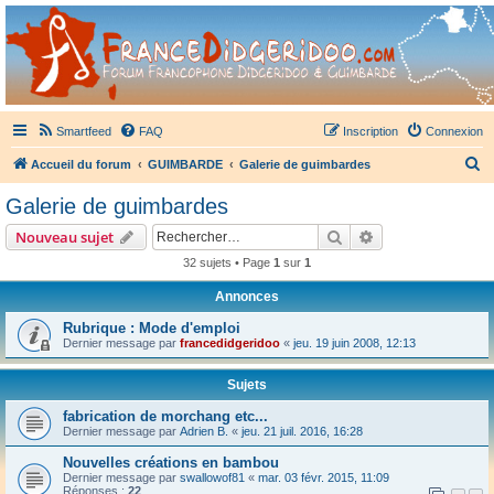
France Didgeridoo
Didgeridoo et Guimbarde sur France Didgeridoo - retrouvez la communauté.
Smartfeed
FAQ
Inscription
Connexion
R
Accueil du forum
GUIMBARDE
Galerie de guimbardes
e
Galerie de guimbardes
c
Rechercher
Recherche avanc
Nouveau sujet
h
32 sujets • Page
1
sur
1
e
Annonces
r
c
Rubrique : Mode d'emploi
Dernier message par
francedidgeridoo
«
jeu. 19 juin 2008, 12:13
h
e
Sujets
r
fabrication de morchang etc...
Dernier message par
Adrien B.
«
jeu. 21 juil. 2016, 16:28
Nouvelles créations en bambou
Dernier message par
swallowof81
«
mar. 03 févr. 2015, 11:09
Réponses :
22