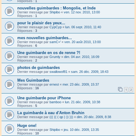
Réponses :
1
nouvelles guimbardes : Mongolie, et Inde
Dernier message par
Shipibo
«
ven. 12 nov. 2010, 13:00
Réponses :
1
pour le plaisir des yeux...
Dernier message par
CypCyp
«
lun. 06 sept. 2010, 11:40
Réponses :
3
mes nouvelles guimbardes...
Dernier message par
samC='
«
ven. 20 août 2010, 13:00
Réponses :
6
Une guimbarde en os de renne ?!
Dernier message par
Grumly
«
dim. 04 avr. 2010, 16:09
Réponses :
2
photos de guimbardes
Dernier message par
swallowof81
«
sam. 26 déc. 2009, 18:43
Mes Guimbardes
Dernier message par
ernest
«
mer. 23 déc. 2009, 15:37
Réponses :
16
1
2
Une guimbarde pour iPhone
Dernier message par
bamboo
«
lun. 21 déc. 2009, 10:38
Réponses :
5
La guimbarde à eau d'Anton Bruhin
Dernier message par
((( (( ( qp ) )) )))
«
dim. 20 déc. 2009, 8:38
Huge one!
Dernier message par
Shipibo
«
jeu. 10 déc. 2009, 13:35
Réponses :
10