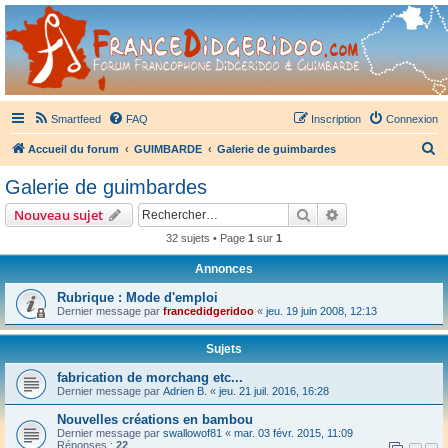
France Didgeridoo
Didgeridoo et Guimbarde sur France Didgeridoo - retrouvez la communauté.
Smartfeed
FAQ
Inscription
Connexion
R
Accueil du forum
GUIMBARDE
Galerie de guimbardes
e
Galerie de guimbardes
c
Rechercher
Recherche avanc
Nouveau sujet
h
32 sujets • Page
1
sur
1
e
Annonces
r
c
Rubrique : Mode d'emploi
Dernier message par
francedidgeridoo
«
jeu. 19 juin 2008, 12:13
h
e
Sujets
r
fabrication de morchang etc...
Dernier message par
Adrien B.
«
jeu. 21 juil. 2016, 16:28
Nouvelles créations en bambou
Dernier message par
swallowof81
«
mar. 03 févr. 2015, 11:09
Réponses :
22