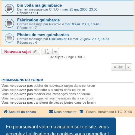
bin voila ma guimbarde
Dernier message par
ChIkO
«
mer. 28 mai 2008, 23:00
Réponses :
11
Fabrication guimbarde
Dernier message par
Ricototo
«
mar. 03 juil. 2007, 18:48
Réponses :
7
Photos de mes guimbardes
Dernier message par
RickDeckarD
«
mar. 23 janv. 2007, 14:33
Réponses :
4
Nouveau sujet
32 sujets • Page
1
sur
1
Aller
PERMISSIONS DU FORUM
Vous
ne pouvez pas
publier de nouveaux sujets dans ce forum
Vous
ne pouvez pas
répondre aux sujets dans ce forum
Vous
ne pouvez pas
modifier vos messages dans ce forum
Vous
ne pouvez pas
supprimer vos messages dans ce forum
Vous
ne pouvez pas
transférer de pièces jointes dans ce forum
Accueil du forum
Nous contacter
Fuseau horaire sur
UTC+02:00
En poursuivant votre navigation sur ce site, vous
acceptez l’utilisation de cookies vous permettant