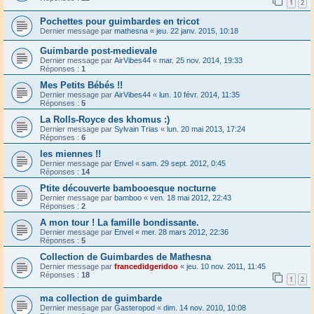
1
2
Pochettes pour guimbardes en tricot
Dernier message par
mathesna
«
jeu. 22 janv. 2015, 10:18
Guimbarde post-medievale
Dernier message par
AirVibes44
«
mar. 25 nov. 2014, 19:33
Réponses :
1
Mes Petits Bébés !!
Dernier message par
AirVibes44
«
lun. 10 févr. 2014, 11:35
Réponses :
5
La Rolls-Royce des khomus :)
Dernier message par
Sylvain Trias
«
lun. 20 mai 2013, 17:24
Réponses :
6
les miennes !!
Dernier message par
Envel
«
sam. 29 sept. 2012, 0:45
Réponses :
14
Ptite découverte bambooesque nocturne
Dernier message par
bamboo
«
ven. 18 mai 2012, 22:43
Réponses :
2
A mon tour ! La famille bondissante.
Dernier message par
Envel
«
mer. 28 mars 2012, 22:36
Réponses :
5
Collection de Guimbardes de Mathesna
Dernier message par
francedidgeridoo
«
jeu. 10 nov. 2011, 11:45
Réponses :
18
1
2
ma collection de guimbarde
Dernier message par
Gasteropod
«
dim. 14 nov. 2010, 10:08