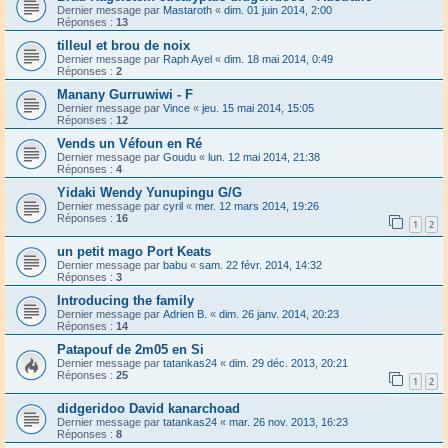
Dernier message par
Mastaroth
«
dim. 01 juin 2014, 2:00
Réponses :
13
tilleul et brou de noix
Dernier message par
Raph Ayel
«
dim. 18 mai 2014, 0:49
Réponses :
2
Manany Gurruwiwi - F
Dernier message par
Vince
«
jeu. 15 mai 2014, 15:05
Réponses :
12
Vends un Véfoun en Ré
Dernier message par
Goudu
«
lun. 12 mai 2014, 21:38
Réponses :
4
Yidaki Wendy Yunupingu G/G
Dernier message par
cyril
«
mer. 12 mars 2014, 19:26
Réponses :
16
1
2
un petit mago Port Keats
Dernier message par
babu
«
sam. 22 févr. 2014, 14:32
Réponses :
3
Introducing the family
Dernier message par
Adrien B.
«
dim. 26 janv. 2014, 20:23
Réponses :
14
Patapouf de 2m05 en Si
Dernier message par
tatankas24
«
dim. 29 déc. 2013, 20:21
Réponses :
25
1
2
didgeridoo David kanarchoad
Dernier message par
tatankas24
«
mar. 26 nov. 2013, 16:23
Réponses :
8