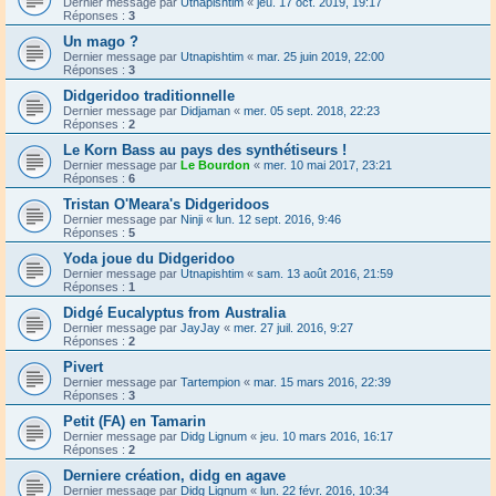
Dernier message par
Utnapishtim
«
jeu. 17 oct. 2019, 19:17
Réponses :
3
Un mago ?
Dernier message par
Utnapishtim
«
mar. 25 juin 2019, 22:00
Réponses :
3
Didgeridoo traditionnelle
Dernier message par
Didjaman
«
mer. 05 sept. 2018, 22:23
Réponses :
2
Le Korn Bass au pays des synthétiseurs !
Dernier message par
Le Bourdon
«
mer. 10 mai 2017, 23:21
Réponses :
6
Tristan O'Meara's Didgeridoos
Dernier message par
Ninji
«
lun. 12 sept. 2016, 9:46
Réponses :
5
Yoda joue du Didgeridoo
Dernier message par
Utnapishtim
«
sam. 13 août 2016, 21:59
Réponses :
1
Didgé Eucalyptus from Australia
Dernier message par
JayJay
«
mer. 27 juil. 2016, 9:27
Réponses :
2
Pivert
Dernier message par
Tartempion
«
mar. 15 mars 2016, 22:39
Réponses :
3
Petit (FA) en Tamarin
Dernier message par
Didg Lignum
«
jeu. 10 mars 2016, 16:17
Réponses :
2
Derniere création, didg en agave
Dernier message par
Didg Lignum
«
lun. 22 févr. 2016, 10:34