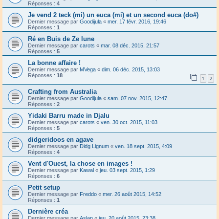
Réponses :
4
Je vend 2 teck (mi) un euca (mi) et un second euca (do#)
Dernier message par
Goodijula
«
mer. 17 févr. 2016, 19:46
Réponses :
1
Ré en Buis de Ze lune
Dernier message par
carots
«
mar. 08 déc. 2015, 21:57
Réponses :
5
La bonne affaire !
Dernier message par
MVega
«
dim. 06 déc. 2015, 13:03
Réponses :
18
1
2
Crafting from Australia
Dernier message par
Goodijula
«
sam. 07 nov. 2015, 12:47
Réponses :
2
Yidaki Barru made in Djalu
Dernier message par
carots
«
ven. 30 oct. 2015, 11:03
Réponses :
5
didgeridoos en agave
Dernier message par
Didg Lignum
«
ven. 18 sept. 2015, 4:09
Réponses :
4
Vent d'Ouest, la chose en images !
Dernier message par
Kawal
«
jeu. 03 sept. 2015, 1:29
Réponses :
6
Petit setup
Dernier message par
Freddo
«
mer. 26 août 2015, 14:52
Réponses :
1
Dernière créa
Dernier message par
Aslan
«
jeu. 20 août 2015, 23:38