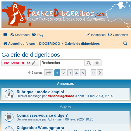
France Didgeridoo
Didgeridoo et Guimbarde sur France Didgeridoo - retrouvez la communauté.
Smartfeed
FAQ
Inscription
Connexion
R
Accueil du forum
DIDGERIDOO
Galerie de didgeridoos
e
Galerie de didgeridoos
c
Rechercher
Recherche avanc
Nouveau sujet
h
e
Page
1
sur
9
1
2
3
4
5
9
Suivant
449 sujets
…
r
Annonces
c
Rubrique : mode d'emploi.
h
Dernier message par
francedidgeridoo
«
sam. 31 mai 2003, 19:14
e
r
Sujets
Connaissez-vous ce didge ?
Dernier message par
Adhi
«
sam. 08 févr. 2020, 10:23
Didgeridoo Wunungmurra