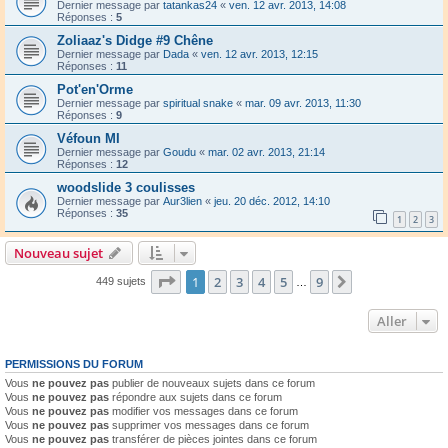
Dernier message par
tatankas24
«
ven. 12 avr. 2013, 14:08
Réponses :
5
Zoliaaz's Didge #9 Chêne
Dernier message par
Dada
«
ven. 12 avr. 2013, 12:15
Réponses :
11
Pot'en'Orme
Dernier message par
spiritual snake
«
mar. 09 avr. 2013, 11:30
Réponses :
9
Véfoun MI
Dernier message par
Goudu
«
mar. 02 avr. 2013, 21:14
Réponses :
12
woodslide 3 coulisses
Dernier message par
Aur3lien
«
jeu. 20 déc. 2012, 14:10
Réponses :
35
1
2
3
Nouveau sujet
Page
1
sur
9
1
2
3
4
5
9
Suivant
449 sujets
…
Aller
PERMISSIONS DU FORUM
Vous
ne pouvez pas
publier de nouveaux sujets dans ce forum
Vous
ne pouvez pas
répondre aux sujets dans ce forum
Vous
ne pouvez pas
modifier vos messages dans ce forum
Vous
ne pouvez pas
supprimer vos messages dans ce forum
Vous
ne pouvez pas
transférer de pièces jointes dans ce forum