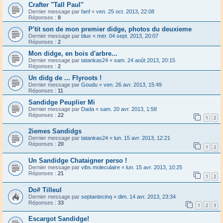
Crafter "Tall Paul"
Dernier message par
fanf
«
ven. 25 oct. 2013, 22:08
Réponses :
8
P'tit son de mon premier didge, photos du deuxieme
Dernier message par
blux
«
mer. 04 sept. 2013, 20:07
Réponses :
2
Mon didge, en bois d'arbre...
Dernier message par
tatankas24
«
sam. 24 août 2013, 20:15
Réponses :
2
Un didg de ... Flyroots !
Dernier message par
Goudu
«
ven. 26 avr. 2013, 15:49
Réponses :
11
Sandidge Peuplier Mi
Dernier message par
Dada
«
sam. 20 avr. 2013, 1:58
Réponses :
22
1
2
2iemes Sandidgs
Dernier message par
tatankas24
«
lun. 15 avr. 2013, 12:21
Réponses :
20
1
2
Un Sandidge Chataigner perso !
Dernier message par
vibs.moleculaire
«
lun. 15 avr. 2013, 10:25
Réponses :
21
1
2
Do# Tilleul
Dernier message par
septantecinq
«
dim. 14 avr. 2013, 23:34
Réponses :
33
1
2
3
Escargot Sandidge!