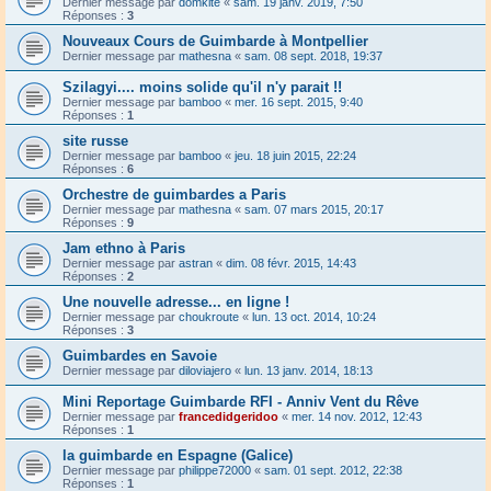
Dernier message par
domkite
«
sam. 19 janv. 2019, 7:50
Réponses :
3
Nouveaux Cours de Guimbarde à Montpellier
Dernier message par
mathesna
«
sam. 08 sept. 2018, 19:37
Szilagyi.... moins solide qu'il n'y parait !!
Dernier message par
bamboo
«
mer. 16 sept. 2015, 9:40
Réponses :
1
site russe
Dernier message par
bamboo
«
jeu. 18 juin 2015, 22:24
Réponses :
6
Orchestre de guimbardes a Paris
Dernier message par
mathesna
«
sam. 07 mars 2015, 20:17
Réponses :
9
Jam ethno à Paris
Dernier message par
astran
«
dim. 08 févr. 2015, 14:43
Réponses :
2
Une nouvelle adresse... en ligne !
Dernier message par
choukroute
«
lun. 13 oct. 2014, 10:24
Réponses :
3
Guimbardes en Savoie
Dernier message par
diloviajero
«
lun. 13 janv. 2014, 18:13
Mini Reportage Guimbarde RFI - Anniv Vent du Rêve
Dernier message par
francedidgeridoo
«
mer. 14 nov. 2012, 12:43
Réponses :
1
la guimbarde en Espagne (Galice)
Dernier message par
philippe72000
«
sam. 01 sept. 2012, 22:38
Réponses :
1