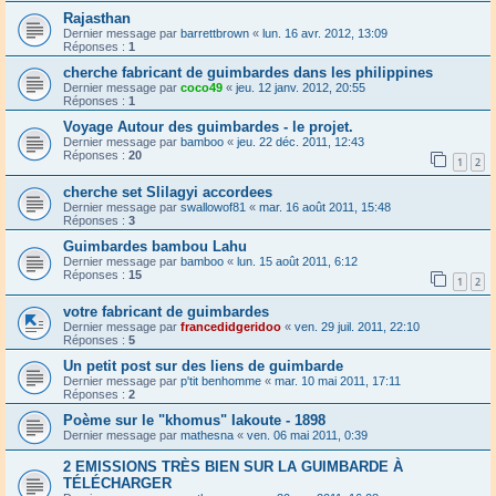
Rajasthan
Dernier message par
barrettbrown
«
lun. 16 avr. 2012, 13:09
Réponses :
1
cherche fabricant de guimbardes dans les philippines
Dernier message par
coco49
«
jeu. 12 janv. 2012, 20:55
Réponses :
1
Voyage Autour des guimbardes - le projet.
Dernier message par
bamboo
«
jeu. 22 déc. 2011, 12:43
Réponses :
20
1
2
cherche set Slilagyi accordees
Dernier message par
swallowof81
«
mar. 16 août 2011, 15:48
Réponses :
3
Guimbardes bambou Lahu
Dernier message par
bamboo
«
lun. 15 août 2011, 6:12
Réponses :
15
1
2
votre fabricant de guimbardes
Dernier message par
francedidgeridoo
«
ven. 29 juil. 2011, 22:10
Réponses :
5
Un petit post sur des liens de guimbarde
Dernier message par
p'tit benhomme
«
mar. 10 mai 2011, 17:11
Réponses :
2
Poème sur le "khomus" Iakoute - 1898
Dernier message par
mathesna
«
ven. 06 mai 2011, 0:39
2 EMISSIONS TRÈS BIEN SUR LA GUIMBARDE À
TÉLÉCHARGER