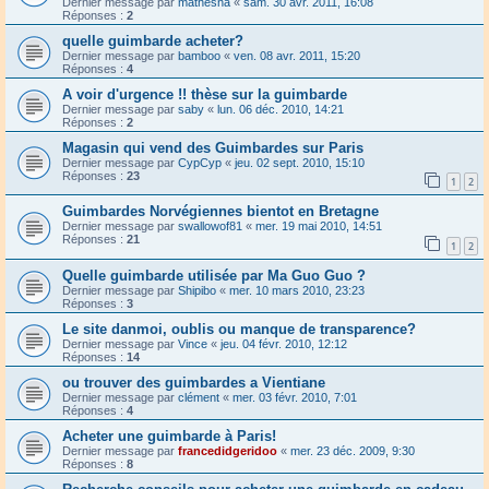
Dernier message par
mathesna
«
sam. 30 avr. 2011, 16:08
Réponses :
2
quelle guimbarde acheter?
Dernier message par
bamboo
«
ven. 08 avr. 2011, 15:20
Réponses :
4
A voir d'urgence !! thèse sur la guimbarde
Dernier message par
saby
«
lun. 06 déc. 2010, 14:21
Réponses :
2
Magasin qui vend des Guimbardes sur Paris
Dernier message par
CypCyp
«
jeu. 02 sept. 2010, 15:10
Réponses :
23
1
2
Guimbardes Norvégiennes bientot en Bretagne
Dernier message par
swallowof81
«
mer. 19 mai 2010, 14:51
Réponses :
21
1
2
Quelle guimbarde utilisée par Ma Guo Guo ?
Dernier message par
Shipibo
«
mer. 10 mars 2010, 23:23
Réponses :
3
Le site danmoi, oublis ou manque de transparence?
Dernier message par
Vince
«
jeu. 04 févr. 2010, 12:12
Réponses :
14
ou trouver des guimbardes a Vientiane
Dernier message par
clément
«
mer. 03 févr. 2010, 7:01
Réponses :
4
Acheter une guimbarde à Paris!
Dernier message par
francedidgeridoo
«
mer. 23 déc. 2009, 9:30
Réponses :
8