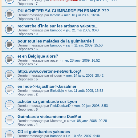
Dernier message par
francedidgeridoo
«
mer. 10 juin 2009, 19:11
Réponses :
7
OU ACHETER SA GUIMBARDE EN FRANCE ???
Dernier message par
lamelle
«
mer. 10 juin 2009, 16:04
Réponses :
14
recherche d'info sur les artisans yakoute...
Dernier message par
bamboo
«
jeu. 21 mai 2009, 9:48
Réponses :
9
pour tout les malades de la guimbarde !
Dernier message par
bamboo
«
sam. 11 avr. 2009, 15:50
Réponses :
6
et en Belgique alors?
Dernier message par
aazer
«
mer. 28 janv. 2009, 16:52
Réponses :
7
http://www.overtone-network.org/
Dernier message par
ninogurr
«
mer. 14 janv. 2009, 20:42
Réponses :
5
en Inde->Rajasthan->Jaisalmer
Dernier message par
Biolodidje
«
lun. 11 août 2008, 16:53
Réponses :
2
acheter sa guimbarde sur Lyon
Dernier message par
RickDeckarD
«
ven. 20 juin 2008, 8:53
Réponses :
6
Guimbarde vietnamienne DanMoi
Dernier message par
Momme_x
«
mar. 08 janv. 2008, 20:28
Réponses :
4
CD et guimbardes yakoutes
Dernier message par
bamboo
«
lun. 10 déc. 2007, 9:40