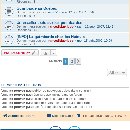
Réponses :
9
Guimbarde au Québec
Dernier message par
samC='
«
ven. 12 oct. 2007, 9:56
Réponses :
5
Un excellent site sur les guimbardes
Dernier message par
francedidgeridoo
«
sam. 22 sept. 2007, 11:47
Réponses :
11
[INFO] La guimbarde chez les Hutsuls
Dernier message par
francedidgeridoo
«
mer. 15 août 2007, 19:09
Réponses :
1
Nouveau sujet
1
2
Suivant
64 sujets
Aller
PERMISSIONS DU FORUM
Vous
ne pouvez pas
publier de nouveaux sujets dans ce forum
Vous
ne pouvez pas
répondre aux sujets dans ce forum
Vous
ne pouvez pas
modifier vos messages dans ce forum
Vous
ne pouvez pas
supprimer vos messages dans ce forum
Vous
ne pouvez pas
transférer de pièces jointes dans ce forum
Accueil du forum
Nous contacter
Fuseau horaire sur
UTC+02:00