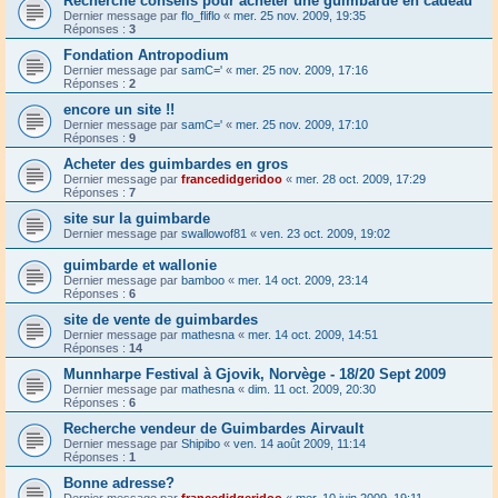
Recherche conseils pour acheter une guimbarde en cadeau
Dernier message par
flo_fliflo
«
mer. 25 nov. 2009, 19:35
Réponses :
3
Fondation Antropodium
Dernier message par
samC='
«
mer. 25 nov. 2009, 17:16
Réponses :
2
encore un site !!
Dernier message par
samC='
«
mer. 25 nov. 2009, 17:10
Réponses :
9
Acheter des guimbardes en gros
Dernier message par
francedidgeridoo
«
mer. 28 oct. 2009, 17:29
Réponses :
7
site sur la guimbarde
Dernier message par
swallowof81
«
ven. 23 oct. 2009, 19:02
guimbarde et wallonie
Dernier message par
bamboo
«
mer. 14 oct. 2009, 23:14
Réponses :
6
site de vente de guimbardes
Dernier message par
mathesna
«
mer. 14 oct. 2009, 14:51
Réponses :
14
Munnharpe Festival à Gjovik, Norvège - 18/20 Sept 2009
Dernier message par
mathesna
«
dim. 11 oct. 2009, 20:30
Réponses :
6
Recherche vendeur de Guimbardes Airvault
Dernier message par
Shipibo
«
ven. 14 août 2009, 11:14
Réponses :
1
Bonne adresse?