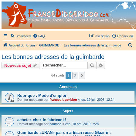
France Didgeridoo
Didgeridoo et Guimbarde sur France Didgeridoo - retrouvez la communauté.
Smartfeed
FAQ
Inscription
Connexion
R
Accueil du forum
GUIMBARDE
Les bonnes adresses de la guimbarde
e
Les bonnes adresses de la guimbarde
c
Rechercher
Recherche avanc
Nouveau sujet
h
e
1
2
Suivant
64 sujets
r
Annonces
c
Rubrique : Mode d'emploi
h
Dernier message par
francedidgeridoo
«
jeu. 19 juin 2008, 12:14
e
r
Sujets
achetez chez le fabricant !
Dernier message par
bamboo
«
ven. 18 oct. 2019, 7:28
Guimbarde «URAN» par un artisan russe Glazirin.