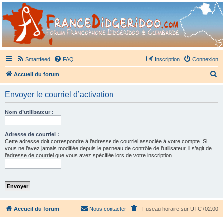
France Didgeridoo
Didgeridoo et Guimbarde sur France Didgeridoo - retrouvez la communauté.
Smartfeed
FAQ
Inscription
Connexion
R
Accueil du forum
e
Envoyer le courriel d’activation
c
h
Nom d’utilisateur :
e
r
Adresse de courriel :
Cette adresse doit correspondre à l’adresse de courriel associée à votre compte. Si
c
vous ne l’avez jamais modifiée depuis le panneau de contrôle de l’utilisateur, il s’agit de
l’adresse de courriel que vous avez spécifiée lors de votre inscription.
h
e
r
Accueil du forum
Nous contacter
Fuseau horaire sur
UTC+02:00