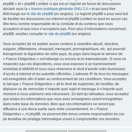
phpBB » et « phpBB Limited ») qui est un logiciel de forum de discussions
déclaré sous la «
licence publique générale GNU 2.0
» et qui peut être
téléchargé sur
le site de phpBB
(en anglais). Le logiciel phpBB a pour seul but
de faciliter les discussions sur internet et phpBB Limited ne peut en aucun cas
être tenu comme responsable de la conduite et du contenu que nous
acceptons et que nous n’acceptons pas. Pour plus d’informations concernant
phpBB, veuillez consulter
le site de phpBB
(en anglais).
Vous acceptez de ne publier aucun contenu à caractère abusif, obscène,
vulgaire, diffamatoire, choquant, menaçant, pornographique, etc. qui pourrait
transgresser la législation de votre pays, du pays dans lequel le serveur de
« France Didgeridoo » est hébergé ou encore la loi internationale. Si vous ne
respectez pas ces dispositions, vous vous exposez à un bannissement
immédiat et définitif et nous nous réservons le droit d’avertir votre fournisseur
d’accès à internet et les autorités officielles. L’adresse IP de tous les messages
est enregistrée afin d’aider au renforcement de ces conditions. Vous acceptez
le fait que « France Didgeridoo » ait le droit de supprimer, de modifier, de
déplacer ou de verrouiller n’importe quel sujet et message à n’importe quel
moment si nous estimons cela nécessaire. En tant qu’utilisateur, vous acceptez
que toutes les informations que vous avez renseignées soient enregistrées
dans notre base de données. Bien que ces informations ne seront pas
diffusées à une tierce partie sans votre consentement, ni « France
Didgeridoo », ni phpBB, ne pourront être tenus comme responsables en cas
de tentative de piratage informatique visant à compromettre vos données.