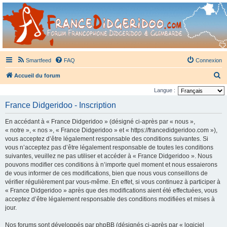
France Didgeridoo
Didgeridoo et Guimbarde sur France Didgeridoo - retrouvez la communauté.
Smartfeed
FAQ
Connexion
R
Accueil du forum
e
Langue :
c
France Didgeridoo - Inscription
h
En accédant à « France Didgeridoo » (désigné ci-après par « nous »,
e
« notre », « nos », « France Didgeridoo » et « https://francedidgeridoo.com »),
r
vous acceptez d’être légalement responsable des conditions suivantes. Si
vous n’acceptez pas d’être légalement responsable de toutes les conditions
c
suivantes, veuillez ne pas utiliser et accéder à « France Didgeridoo ». Nous
h
pouvons modifier ces conditions à n’importe quel moment et nous essaierons
e
de vous informer de ces modifications, bien que nous vous conseillons de
vérifier régulièrement par vous-même. En effet, si vous continuez à participer à
r
« France Didgeridoo » après que des modifications aient été effectuées, vous
acceptez d’être légalement responsable des conditions modifiées et mises à
jour.
Nos forums sont développés par phpBB (désignés ci-après par « logiciel