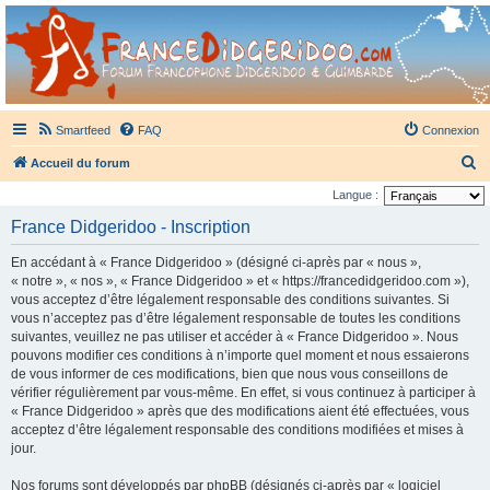
France Didgeridoo
Didgeridoo et Guimbarde sur France Didgeridoo - retrouvez la communauté.
Smartfeed
FAQ
Connexion
R
Accueil du forum
e
Langue :
c
France Didgeridoo - Inscription
h
En accédant à « France Didgeridoo » (désigné ci-après par « nous »,
e
« notre », « nos », « France Didgeridoo » et « https://francedidgeridoo.com »),
r
vous acceptez d’être légalement responsable des conditions suivantes. Si
vous n’acceptez pas d’être légalement responsable de toutes les conditions
c
suivantes, veuillez ne pas utiliser et accéder à « France Didgeridoo ». Nous
h
pouvons modifier ces conditions à n’importe quel moment et nous essaierons
e
de vous informer de ces modifications, bien que nous vous conseillons de
vérifier régulièrement par vous-même. En effet, si vous continuez à participer à
r
« France Didgeridoo » après que des modifications aient été effectuées, vous
acceptez d’être légalement responsable des conditions modifiées et mises à
jour.
Nos forums sont développés par phpBB (désignés ci-après par « logiciel