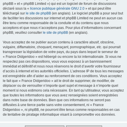
phpBB » et « phpBB Limited ») qui est un logiciel de forum de discussions
déclaré sous la «
licence publique générale GNU 2.0
» et qui peut être
téléchargé sur
le site de phpBB
(en anglais). Le logiciel phpBB a pour seul but
de faciliter les discussions sur internet et phpBB Limited ne peut en aucun cas
être tenu comme responsable de la conduite et du contenu que nous
acceptons et que nous n’acceptons pas. Pour plus d’informations concernant
phpBB, veuillez consulter
le site de phpBB
(en anglais).
Vous acceptez de ne publier aucun contenu à caractère abusif, obscène,
vulgaire, diffamatoire, choquant, menaçant, pornographique, etc. qui pourrait
transgresser la législation de votre pays, du pays dans lequel le serveur de
« France Didgeridoo » est hébergé ou encore la loi internationale. Si vous ne
respectez pas ces dispositions, vous vous exposez à un bannissement
immédiat et définitif et nous nous réservons le droit d’avertir votre fournisseur
d’accès à internet et les autorités officielles. L’adresse IP de tous les messages
est enregistrée afin d’aider au renforcement de ces conditions. Vous acceptez
le fait que « France Didgeridoo » ait le droit de supprimer, de modifier, de
déplacer ou de verrouiller n’importe quel sujet et message à n’importe quel
moment si nous estimons cela nécessaire. En tant qu’utilisateur, vous acceptez
que toutes les informations que vous avez renseignées soient enregistrées
dans notre base de données. Bien que ces informations ne seront pas
diffusées à une tierce partie sans votre consentement, ni « France
Didgeridoo », ni phpBB, ne pourront être tenus comme responsables en cas
de tentative de piratage informatique visant à compromettre vos données.