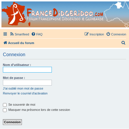
France Didgeridoo
Didgeridoo et Guimbarde sur France Didgeridoo - retrouvez la communauté.
Smartfeed
FAQ
Inscription
Connexion
R
Accueil du forum
e
Connexion
c
h
Nom d’utilisateur :
e
r
Mot de passe :
c
J’ai oublié mon mot de passe
h
Renvoyer le courriel d’activation
e
Se souvenir de moi
r
Masquer ma présence lors de cette session