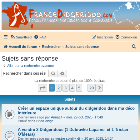
France Didgeridoo
Didgeridoo et Guimbarde sur France Didgeridoo - retrouvez la communauté.
Smartfeed
FAQ
Inscription
Connexion
R
Accueil du forum
Rechercher
Sujets sans réponse
e
Sujets sans réponse
c
Aller sur la recherche avancée
h
Rechercher
Recherche avancée
e
La recherche a retourné plus de 1000 résultats
r
Page
1
sur
20
1
2
3
4
5
20
Suivant
…
c
h
Sujets
e
Créer un espace unique autour du didgeridoo dans ma déco
intérieure
r
Dernier message par
Anna14
«
mer. 29 oct. 2025, 17:49
Publié dans
Brico-didge
A vendre 2 Didgeridoos (1 Dubravko Lapaine, et 1 Tristan
O'Meara)
Dernier message par
sylvestre soleil
«
dim. 20 avr. 2025, 14:24