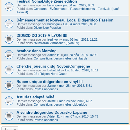
Festival NomaDidge 2ème édition
Dernier message par
kurungai
«
jeu. 04 avr. 2019, 8:53
Publié dans
Concerts - Evénements - Rassemblements - Festivals (sauf
Airvault)
Déménagement et Nouveau Local Didgeridoo Passion
Dernier message par
kurungai
«
lun. 04 mars 2019, 8:08
Publié dans
Didgeridoo Passion
DIDG2DIDG 2019 A LYON !!!!
Dernier message par
fred lyon
«
mar. 05 févr. 2019, 11:21
Publié dans
"Australian Vibrations" (Lyon 69)
beatbox dans Morsing
Dernier message par
Adrien B.
«
jeu. 20 déc. 2018, 16:00
Publié dans
Compositions personnelles guimbarde
Cherche joueurs didg Noyon/Compiègne
Dernier message par
Débutdidg
«
lun. 10 déc. 2018, 18:11
Publié dans
02 : Région Nord-Ouest
Ruben unique didgeridoo en vinyl !!!
Dernier message par
Jaime
«
mer. 28 nov. 2018, 5:51
Publié dans
Petites annonces
Asturias adapté héhé
Dernier message par
Jaime
«
mer. 28 nov. 2018, 4:02
Publié dans
Compositions personnelles didgeridoo
A vendre didgeridoo Dubravko Lapaine
Dernier message par
Adrien B.
«
mer. 07 nov. 2018, 15:43
Publié dans
Petites annonces