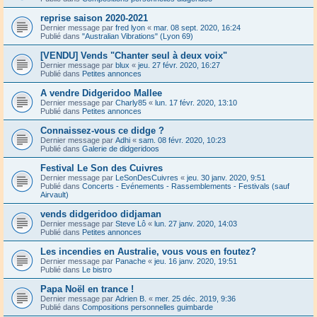
reprise saison 2020-2021
Dernier message par
fred lyon
«
mar. 08 sept. 2020, 16:24
Publié dans
"Australian Vibrations" (Lyon 69)
[VENDU] Vends "Chanter seul à deux voix"
Dernier message par
blux
«
jeu. 27 févr. 2020, 16:27
Publié dans
Petites annonces
A vendre Didgeridoo Mallee
Dernier message par
Charly85
«
lun. 17 févr. 2020, 13:10
Publié dans
Petites annonces
Connaissez-vous ce didge ?
Dernier message par
Adhi
«
sam. 08 févr. 2020, 10:23
Publié dans
Galerie de didgeridoos
Festival Le Son des Cuivres
Dernier message par
LeSonDesCuivres
«
jeu. 30 janv. 2020, 9:51
Publié dans
Concerts - Evénements - Rassemblements - Festivals (sauf
Airvault)
vends didgeridoo didjaman
Dernier message par
Steve Lô
«
lun. 27 janv. 2020, 14:03
Publié dans
Petites annonces
Les incendies en Australie, vous vous en foutez?
Dernier message par
Panache
«
jeu. 16 janv. 2020, 19:51
Publié dans
Le bistro
Papa Noël en trance !
Dernier message par
Adrien B.
«
mer. 25 déc. 2019, 9:36
Publié dans
Compositions personnelles guimbarde