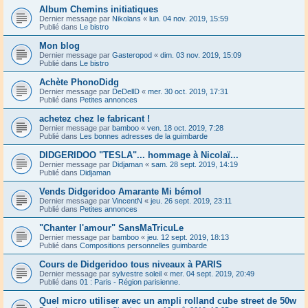
Album Chemins initiatiques
Dernier message par
Nikolans
«
lun. 04 nov. 2019, 15:59
Publié dans
Le bistro
Mon blog
Dernier message par
Gasteropod
«
dim. 03 nov. 2019, 15:09
Publié dans
Le bistro
Achète PhonoDidg
Dernier message par
DeDellD
«
mer. 30 oct. 2019, 17:31
Publié dans
Petites annonces
achetez chez le fabricant !
Dernier message par
bamboo
«
ven. 18 oct. 2019, 7:28
Publié dans
Les bonnes adresses de la guimbarde
DIDGERIDOO "TESLA"... hommage à Nicolaï...
Dernier message par
Didjaman
«
sam. 28 sept. 2019, 14:19
Publié dans
Didjaman
Vends Didgeridoo Amarante Mi bémol
Dernier message par
VincentN
«
jeu. 26 sept. 2019, 23:11
Publié dans
Petites annonces
"Chanter l'amour" SansMaTricuLe
Dernier message par
bamboo
«
jeu. 12 sept. 2019, 18:13
Publié dans
Compositions personnelles guimbarde
Cours de Didgeridoo tous niveaux à PARIS
Dernier message par
sylvestre soleil
«
mer. 04 sept. 2019, 20:49
Publié dans
01 : Paris - Région parisienne.
Quel micro utiliser avec un ampli rolland cube street de 50w