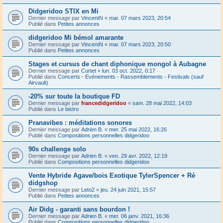
Didgeridoo STIX en Mi
Dernier message par
VincentN
«
mar. 07 mars 2023, 20:54
Publié dans
Petites annonces
didgeridoo Mi bémol amarante
Dernier message par
VincentN
«
mar. 07 mars 2023, 20:50
Publié dans
Petites annonces
Stages et cursus de chant diphonique mongol à Aubagne
Dernier message par
Curtet
«
lun. 03 oct. 2022, 0:17
Publié dans
Concerts - Evénements - Rassemblements - Festivals (sauf
Airvault)
-20% sur toute la boutique FD
Dernier message par
francedidgeridoo
«
sam. 28 mai 2022, 14:03
Publié dans
Le bistro
Pranavibes : méditations sonores
Dernier message par
Adrien B.
«
mer. 25 mai 2022, 16:26
Publié dans
Compositions personnelles didgeridoo
90s challenge solo
Dernier message par
Adrien B.
«
ven. 29 avr. 2022, 12:19
Publié dans
Compositions personnelles didgeridoo
Vente Hybride Agave/bois Exotique TylerSpencer + Ré
didgshop
Dernier message par
Leto2
«
jeu. 24 juin 2021, 15:57
Publié dans
Petites annonces
Air Didg - garanti sans bourdon !
Dernier message par
Adrien B.
«
mer. 06 janv. 2021, 16:36
Publié dans
Compositions personnelles didgeridoo