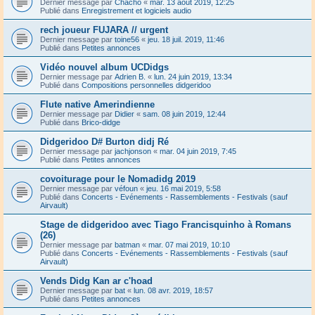
Dernier message par
Chacho
«
mar. 13 août 2019, 12:25
Publié dans
Enregistrement et logiciels audio
rech joueur FUJARA // urgent
Dernier message par
toine56
«
jeu. 18 juil. 2019, 11:46
Publié dans
Petites annonces
Vidéo nouvel album UCDidgs
Dernier message par
Adrien B.
«
lun. 24 juin 2019, 13:34
Publié dans
Compositions personnelles didgeridoo
Flute native Amerindienne
Dernier message par
Didier
«
sam. 08 juin 2019, 12:44
Publié dans
Brico-didge
Didgeridoo D# Burton didj Ré
Dernier message par
jachjonson
«
mar. 04 juin 2019, 7:45
Publié dans
Petites annonces
covoiturage pour le Nomadidg 2019
Dernier message par
véfoun
«
jeu. 16 mai 2019, 5:58
Publié dans
Concerts - Evénements - Rassemblements - Festivals (sauf
Airvault)
Stage de didgeridoo avec Tiago Francisquinho à Romans
(26)
Dernier message par
batman
«
mar. 07 mai 2019, 10:10
Publié dans
Concerts - Evénements - Rassemblements - Festivals (sauf
Airvault)
Vends Didg Kan ar c'hoad
Dernier message par
bat
«
lun. 08 avr. 2019, 18:57
Publié dans
Petites annonces