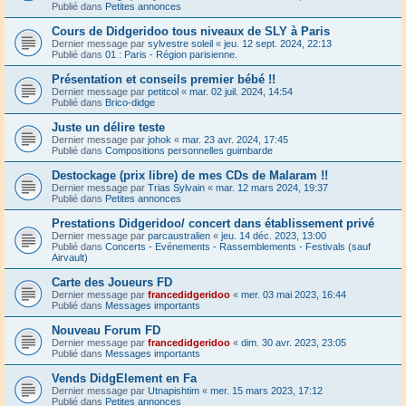
Publié dans
Petites annonces
Cours de Didgeridoo tous niveaux de SLY à Paris
Dernier message par
sylvestre soleil
«
jeu. 12 sept. 2024, 22:13
Publié dans
01 : Paris - Région parisienne.
Présentation et conseils premier bébé !!
Dernier message par
petitcol
«
mar. 02 juil. 2024, 14:54
Publié dans
Brico-didge
Juste un délire teste
Dernier message par
johok
«
mar. 23 avr. 2024, 17:45
Publié dans
Compositions personnelles guimbarde
Destockage (prix libre) de mes CDs de Malaram !!
Dernier message par
Trias Sylvain
«
mar. 12 mars 2024, 19:37
Publié dans
Petites annonces
Prestations Didgeridoo/ concert dans établissement privé
Dernier message par
parcaustralien
«
jeu. 14 déc. 2023, 13:00
Publié dans
Concerts - Evénements - Rassemblements - Festivals (sauf
Airvault)
Carte des Joueurs FD
Dernier message par
francedidgeridoo
«
mer. 03 mai 2023, 16:44
Publié dans
Messages importants
Nouveau Forum FD
Dernier message par
francedidgeridoo
«
dim. 30 avr. 2023, 23:05
Publié dans
Messages importants
Vends DidgElement en Fa
Dernier message par
Utnapishtim
«
mer. 15 mars 2023, 17:12
Publié dans
Petites annonces