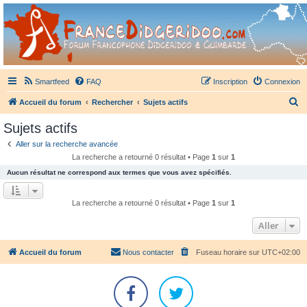
France Didgeridoo
Didgeridoo et Guimbarde sur France Didgeridoo - retrouvez la communauté.
Smartfeed
FAQ
Inscription
Connexion
R
Accueil du forum
Rechercher
Sujets actifs
e
Sujets actifs
c
Aller sur la recherche avancée
h
La recherche a retourné 0 résultat • Page
1
sur
1
e
Aucun résultat ne correspond aux termes que vous avez spécifiés.
r
c
La recherche a retourné 0 résultat • Page
1
sur
1
h
Aller
e
r
Accueil du forum
Nous contacter
Fuseau horaire sur
UTC+02:00