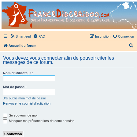
France Didgeridoo
Didgeridoo et Guimbarde sur France Didgeridoo - retrouvez la communauté.
Smartfeed
FAQ
Inscription
Connexion
R
Accueil du forum
e
Vous devez vous connecter afin de pouvoir citer les
c
messages de ce forum.
h
Nom d’utilisateur :
e
r
Mot de passe :
c
h
J’ai oublié mon mot de passe
Renvoyer le courriel d’activation
e
r
Se souvenir de moi
Masquer ma présence lors de cette session