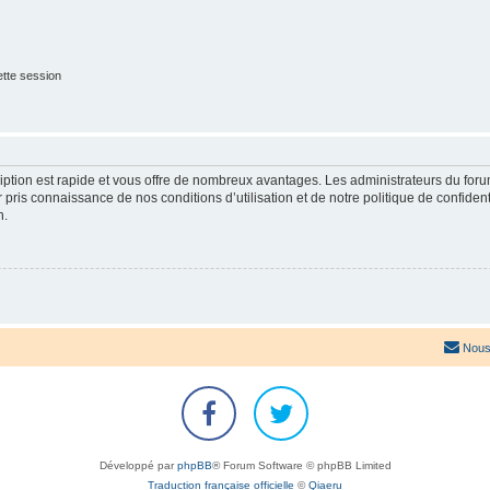
tte session
cription est rapide et vous offre de nombreux avantages. Les administrateurs du fo
ir pris connaissance de nos conditions d’utilisation et de notre politique de confide
n.
Nous
Développé par
phpBB
® Forum Software © phpBB Limited
Traduction française officielle
©
Qiaeru