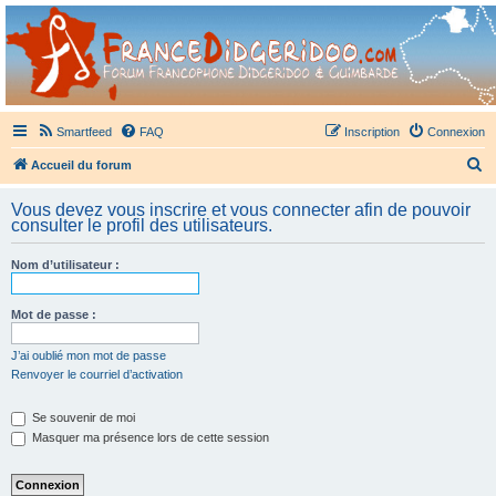
France Didgeridoo
Didgeridoo et Guimbarde sur France Didgeridoo - retrouvez la communauté.
Smartfeed
FAQ
Inscription
Connexion
R
Accueil du forum
e
Vous devez vous inscrire et vous connecter afin de pouvoir
c
consulter le profil des utilisateurs.
h
Nom d’utilisateur :
e
r
Mot de passe :
c
h
J’ai oublié mon mot de passe
Renvoyer le courriel d’activation
e
r
Se souvenir de moi
Masquer ma présence lors de cette session