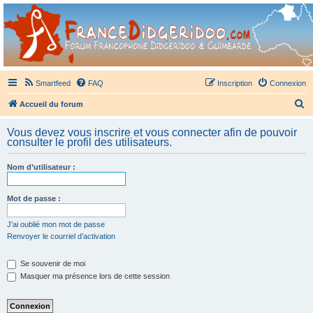
France Didgeridoo
Didgeridoo et Guimbarde sur France Didgeridoo - retrouvez la communauté.
Smartfeed
FAQ
Inscription
Connexion
R
Accueil du forum
e
Vous devez vous inscrire et vous connecter afin de pouvoir
c
consulter le profil des utilisateurs.
h
Nom d’utilisateur :
e
r
Mot de passe :
c
h
J’ai oublié mon mot de passe
Renvoyer le courriel d’activation
e
r
Se souvenir de moi
Masquer ma présence lors de cette session