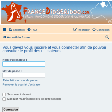
France Didgeridoo
Didgeridoo et Guimbarde sur France Didgeridoo - retrouvez la communauté.
Smartfeed
FAQ
Inscription
Connexion
R
Accueil du forum
e
Vous devez vous inscrire et vous connecter afin de pouvoir
c
consulter le profil des utilisateurs.
h
Nom d’utilisateur :
e
r
Mot de passe :
c
h
J’ai oublié mon mot de passe
Renvoyer le courriel d’activation
e
r
Se souvenir de moi
Masquer ma présence lors de cette session