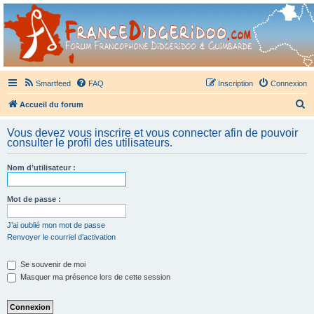
France Didgeridoo
Didgeridoo et Guimbarde sur France Didgeridoo - retrouvez la communauté.
Smartfeed
FAQ
Inscription
Connexion
R
Accueil du forum
e
Vous devez vous inscrire et vous connecter afin de pouvoir
c
consulter le profil des utilisateurs.
h
Nom d’utilisateur :
e
r
Mot de passe :
c
h
J’ai oublié mon mot de passe
Renvoyer le courriel d’activation
e
r
Se souvenir de moi
Masquer ma présence lors de cette session