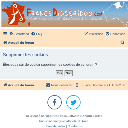
France Didgeridoo
Didgeridoo et Guimbarde sur France Didgeridoo - retrouvez la communauté.
Smartfeed
FAQ
Inscription
Connexion
R
Accueil du forum
e
Supprimer les cookies
c
h
Êtes-vous sûr de vouloir supprimer les cookies de ce forum ?
e
r
c
Accueil du forum
Nous contacter
Fuseau horaire sur
UTC+02:00
h
e
r
Développé par
phpBB
® Forum Software © phpBB Limited
Traduction française officielle
©
Qiaeru
Confidentialité
|
Conditions