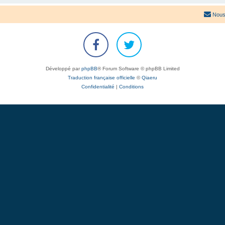
Nous
Développé par
phpBB
® Forum Software © phpBB Limited
Traduction française officielle
©
Qiaeru
Confidentialité
|
Conditions