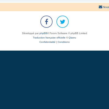
Nous
Développé par
phpBB
® Forum Software © phpBB Limited
Traduction française officielle
©
Qiaeru
Confidentialité
|
Conditions